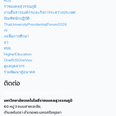
RUS
ราชมงคลสุวรรณภูมิ
งานสื่อสารองค์กรเเละกิจการระหว่างประเทศ
บัณฑิตนักปฏิบัติ
ThaiUniversityPresidentialForum2026
AI
AIเพื่อการศึกษา
อว
ทปอ
HigherEducation
OneRUSOneVoic
ดูแลบุคลากร
ร่วมพัฒนาสู่อนาคต
ติดต่อ
ศูนย์พระนครศรีอยุธยา หันตรา
มหาวิทยาลัยเทคโนโลยีราชมงคลสุวรรณภูมิ
60 หมู่ 3 ถนนสายเอเซีย,
ตำบลหันตรา อำเภอพระนครศรีอยุธยา