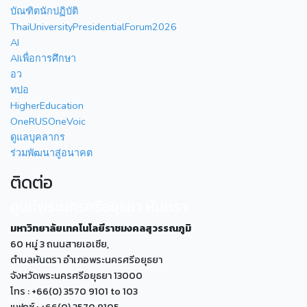
บัณฑิตนักปฏิบัติ
ThaiUniversityPresidentialForum2026
AI
AIเพื่อการศึกษา
อว
ทปอ
HigherEducation
OneRUSOneVoic
ดูแลบุคลากร
ร่วมพัฒนาสู่อนาคต
ติดต่อ
ศูนย์พระนครศรีอยุธยา หันตรา
มหาวิทยาลัยเทคโนโลยีราชมงคลสุวรรณภูมิ
60 หมู่ 3 ถนนสายเอเซีย,
ตำบลหันตรา อำเภอพระนครศรีอยุธยา
จังหวัดพระนครศรีอยุธยา 13000
โทร : +66(0) 3570 9101 to 103
แฟกซ์ : +66(0) 3570 9105