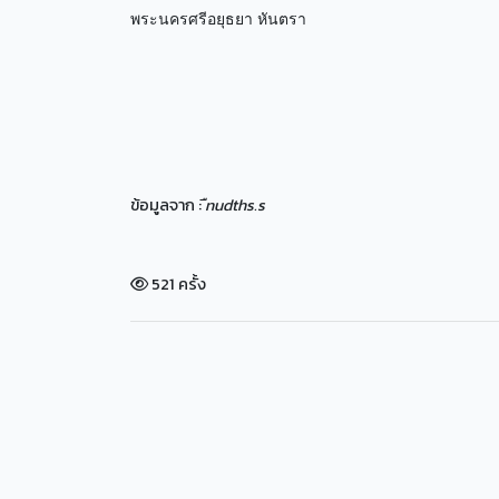
พระนครศรีอยุธยา หันตรา
ข้อมูลจาก :
ืnudths.s
521 ครั้ง