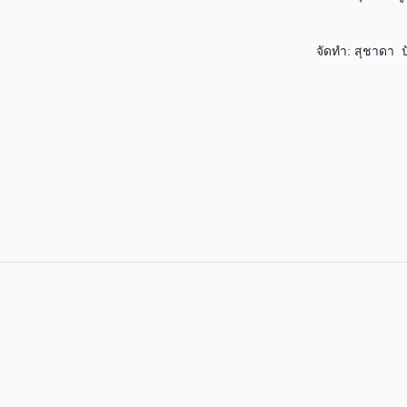
จัดทำ: สุชาดา ป