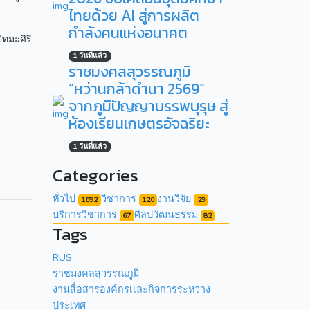
ไทยด้วย AI สู่การผลิต
กำลังคนแห่งอนาคต
ัทมะศิริ
1 วันที่แล้ว
ราชมงคลสุวรรณภูมิ
“หว่านกล้าดำนา 2569”
จากภูมิปัญญาบรรพบุรุษ สู่
ห้องเรียนเกษตรอัจฉริยะ
1 วันที่แล้ว
Categories
ทั่วไป
วิชาการ
งานวิจัย
1692
120
29
บริการวิชาการ
ศิลปวัฒนธรรม
67
82
Tags
RUS
ราชมงคลสุวรรณภูมิ
งานสื่อสารองค์กรเเละกิจการระหว่าง
ประเทศ