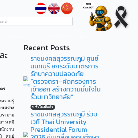
ระบบสารสนเทศ
RUS ITA
ติดต่อ
Recent Posts
ละ
ราชมงคลสุวรรณภูมิ ศูนย์
นนทบุรี ยกระดับมาตรการ
รักษาความปลอดภัย
“ตรวจตรา–คัดกรองการ
เข้าออก สร้างความมั่นใจใน
ษตร
รั้วมหาวิทยาลัย”
ความรู้
9 ชั่วโมงที่แล้ว
ยนสว่าง
ราชมงคลสุวรรณภูมิ ร่วม
 บรรยาย
เวที Thai University
สารเคมี
Presidential Forum
พนักงาน
2026 ขับเคลื่อนอุดมศึกษา
ิ ศูนย์