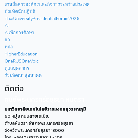
งานสื่อสารองค์กรเเละกิจการระหว่างประเทศ
บัณฑิตนักปฏิบัติ
ThaiUniversityPresidentialForum2026
AI
AIเพื่อการศึกษา
อว
ทปอ
HigherEducation
OneRUSOneVoic
ดูแลบุคลากร
ร่วมพัฒนาสู่อนาคต
ติดต่อ
ศูนย์พระนครศรีอยุธยา หันตรา
มหาวิทยาลัยเทคโนโลยีราชมงคลสุวรรณภูมิ
60 หมู่ 3 ถนนสายเอเซีย,
ตำบลหันตรา อำเภอพระนครศรีอยุธยา
จังหวัดพระนครศรีอยุธยา 13000
โทร : +66(0) 3570 9101 to 103