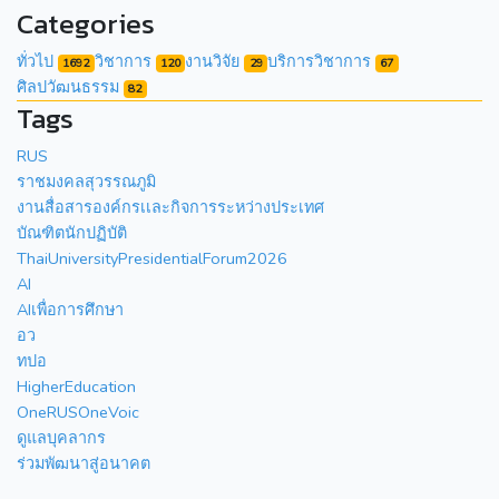
Categories
ทั่วไป
วิชาการ
งานวิจัย
บริการวิชาการ
1692
120
29
67
ศิลปวัฒนธรรม
82
Tags
RUS
ราชมงคลสุวรรณภูมิ
งานสื่อสารองค์กรเเละกิจการระหว่างประเทศ
บัณฑิตนักปฏิบัติ
ThaiUniversityPresidentialForum2026
AI
AIเพื่อการศึกษา
อว
ทปอ
HigherEducation
OneRUSOneVoic
ดูแลบุคลากร
ร่วมพัฒนาสู่อนาคต