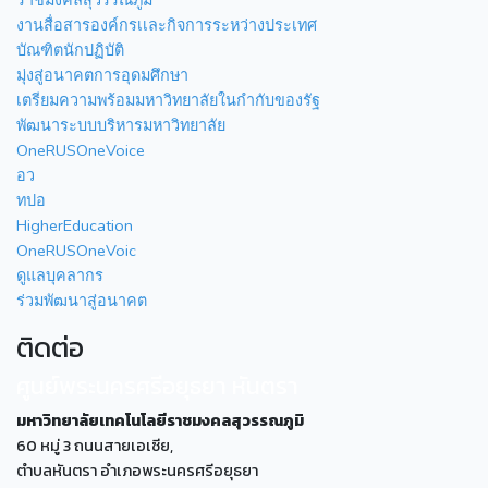
งานสื่อสารองค์กรเเละกิจการระหว่างประเทศ
บัณฑิตนักปฏิบัติ
มุ่งสู่อนาคตการอุดมศึกษา
เตรียมความพร้อมมหาวิทยาลัยในกำกับของรัฐ
พัฒนาระบบบริหารมหาวิทยาลัย
OneRUSOneVoice
อว
ทปอ
HigherEducation
OneRUSOneVoic
ดูแลบุคลากร
ร่วมพัฒนาสู่อนาคต
ติดต่อ
ศูนย์พระนครศรีอยุธยา หันตรา
มหาวิทยาลัยเทคโนโลยีราชมงคลสุวรรณภูมิ
60 หมู่ 3 ถนนสายเอเซีย,
ตำบลหันตรา อำเภอพระนครศรีอยุธยา