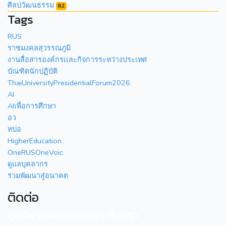
ศิลปวัฒนธรรม
82
Tags
RUS
ราชมงคลสุวรรณภูมิ
งานสื่อสารองค์กรเเละกิจการระหว่างประเทศ
บัณฑิตนักปฏิบัติ
ThaiUniversityPresidentialForum2026
AI
AIเพื่อการศึกษา
อว
ทปอ
HigherEducation
OneRUSOneVoic
ดูแลบุคลากร
ร่วมพัฒนาสู่อนาคต
ติดต่อ
ศูนย์พระนครศรีอยุธยา หันตรา