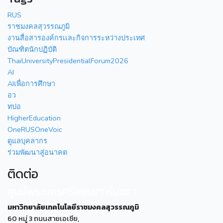
RUS
ราชมงคลสุวรรณภูมิ
งานสื่อสารองค์กรเเละกิจการระหว่างประเทศ
บัณฑิตนักปฏิบัติ
ThaiUniversityPresidentialForum2026
AI
AIเพื่อการศึกษา
อว
ทปอ
HigherEducation
OneRUSOneVoic
ดูแลบุคลากร
ร่วมพัฒนาสู่อนาคต
ติดต่อ
ศูนย์พระนครศรีอยุธยา หันตรา
มหาวิทยาลัยเทคโนโลยีราชมงคลสุวรรณภูมิ
60 หมู่ 3 ถนนสายเอเซีย,