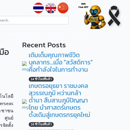
ระบบสารสนเทศ
RUS ITA
ติดต่อ
Recent Posts
มือ
เติมเต็มคุณภาพชีวิต
บุคลากร...เมื่อ "สวัสดิการ"
คือกำลังใจในการทำงาน
14 ชั่วโมงที่แล้ว
เกษตรอยุธยา ราชมงคล
สุวรรณภูมิ หว่านกล้า
โนโลยี
ดำนา สืบสานภูมิปัญญา
erseas
ไทย นำศาสตร์เกษตร
ประชาชน
ดั้งเดิมสู่เกษตรกรยุคใหม่
ศูนย์
ัดตั้ง
16 ชั่วโมงที่แล้ว