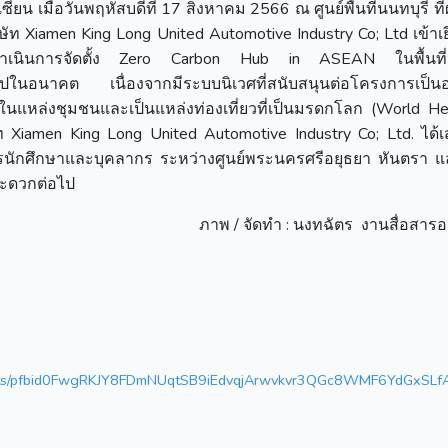
ียน เมื่อวันพฤหัสบดีที่ 17 สิงหาคม 2566 ณ ศูนย์พื้นที่นนทบุรี ที
ิษัท Xiamen King Long United Automotive Industry Co; Ltd เข้าเ
การดำเนินการจัดตั้ง Zero Carbon Hub in ASEAN ในพื้นที่จ
ปในอนาคต เนื่องจากมีระบบนิเวศที่สนับสนุนต่อโครงการเป็นอย่
่ในแหล่งชุมชนและเป็นแหล่งท่องเที่ยวที่เป็นมรดกโลก (World He
ษัท Xiamen King Long United Automotive Industry Co; Ltd. ได
รนักศึกษาและบุคลากร ระหว่างศูนย์พระนครศรีอยุธยา หันตรา แล
ยความสะดวกต่อไป
ภาพ / จัดทำ : นงทฉัตร งานสื่อสารอ
posts/pfbid0FwgRKJY8FDmNUqtSB9iEdvqjArwvkvr3QGc8WMF6YdGxSLf