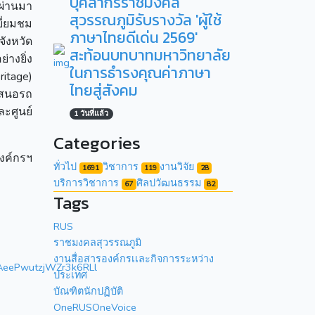
บุคลากรราชมงคล
่ผ่านมา
สุวรรณภูมิรับรางวัล 'ผู้ใช้
ยี่ยมชม
ภาษาไทยดีเด่น 2569'
ังหวัด
สะท้อนบทบาทมหาวิทยาลัย
างยิ่ง
ในการธำรงคุณค่าภาษา
ritage)
ไทยสู่สังคม
้เสนอรถ
ะศูนย์
1 วันที่แล้ว
Categories
งค์กรฯ
ทั่วไป
วิชาการ
งานวิจัย
1691
119
28
บริการวิชาการ
ศิลปวัฒนธรรม
67
82
Tags
RUS
ราชมงคลสุวรรณภูมิ
งานสื่อสารองค์กรเเละกิจการระหว่าง
AeePwutzjWZr3k6RLl
ประเทศ
บัณฑิตนักปฏิบัติ
OneRUSOneVoice