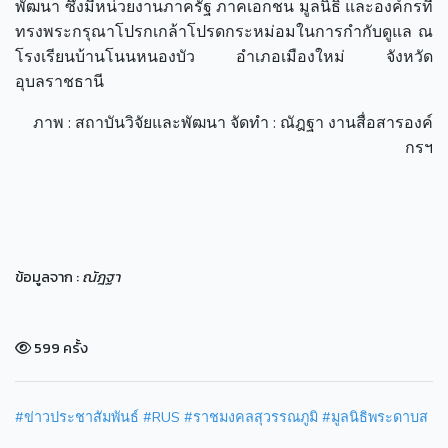
พัฒนา ซึงมีหน่วยงานภาครัฐ ภาคเอกชน มูลนิธิ และองค์กรที่
ทรงพระกรุณาโปรกเกล้าโปรดกระหม่อมในการกำกับดูแล ณ
โรงเรียนบ้านโนนหนองบัว อำเภอเมืองใหม่ จังหวัด
อุบลราชธานี
ภาพ : สถาบันวิจัยและพัฒนา จัดทำ : ณัฎฐา งานสื่อสารองค์
กรฯ
ข้อมูลจาก :
ณัฎฐา
599 ครั้ง
#ข่าวประชาสัมพันธ์
#RUS
#ราชมงคลสุวรรณภูมิ
#มูลนิธิพระดาบส