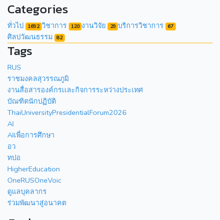
Categories
ทั่วไป
วิชาการ
งานวิจัย
บริการวิชาการ
1692
120
29
67
ศิลปวัฒนธรรม
82
Tags
RUS
ราชมงคลสุวรรณภูมิ
งานสื่อสารองค์กรเเละกิจการระหว่างประเทศ
บัณฑิตนักปฏิบัติ
ThaiUniversityPresidentialForum2026
AI
AIเพื่อการศึกษา
อว
ทปอ
HigherEducation
OneRUSOneVoic
ดูแลบุคลากร
ร่วมพัฒนาสู่อนาคต