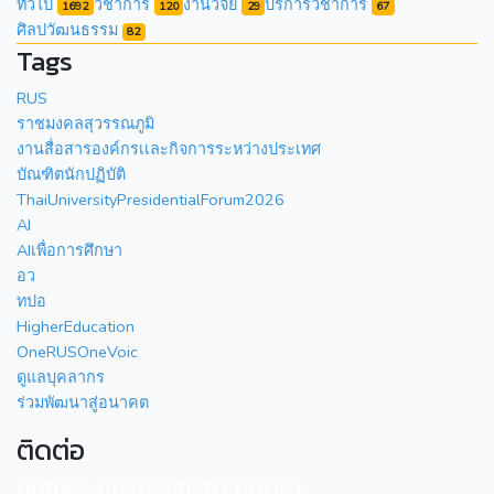
ทั่วไป
วิชาการ
งานวิจัย
บริการวิชาการ
1692
120
29
67
ศิลปวัฒนธรรม
82
Tags
RUS
ราชมงคลสุวรรณภูมิ
งานสื่อสารองค์กรเเละกิจการระหว่างประเทศ
บัณฑิตนักปฏิบัติ
ThaiUniversityPresidentialForum2026
AI
AIเพื่อการศึกษา
อว
ทปอ
HigherEducation
OneRUSOneVoic
ดูแลบุคลากร
ร่วมพัฒนาสู่อนาคต
ติดต่อ
ศูนย์พระนครศรีอยุธยา หันตรา