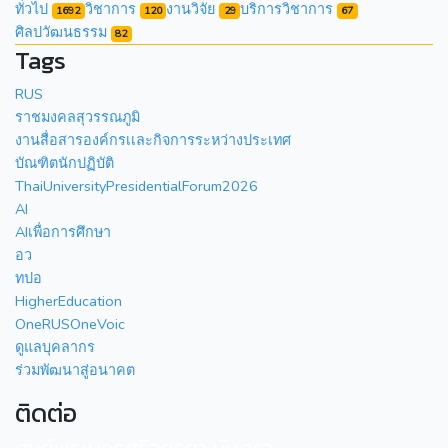
ทั่วไป
วิชาการ
งานวิจัย
บริการวิชาการ
1692
120
29
67
ศิลปวัฒนธรรม
82
Tags
RUS
ราชมงคลสุวรรณภูมิ
งานสื่อสารองค์กรเเละกิจการระหว่างประเทศ
บัณฑิตนักปฏิบัติ
ThaiUniversityPresidentialForum2026
AI
AIเพื่อการศึกษา
อว
ทปอ
HigherEducation
OneRUSOneVoic
ดูแลบุคลากร
ร่วมพัฒนาสู่อนาคต
ติดต่อ