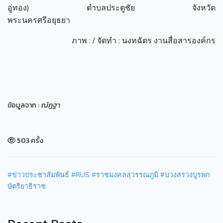
อู่ทอง) ตำบลประตูชัย จังหวัด
พระนครศรีอยุธยา
ภาพ : / จัดทำ : นงทฉัตร งานสื่อสารองค์กร
ข้อมูลจาก :
ณัฎฐา
503 ครั้ง
#ข่าวประชาสัมพันธ์
#RUS
#ราชมงคลสุวรรณภูมิ
#บวงสรวงบูรพก
ษัตริยาธิราช