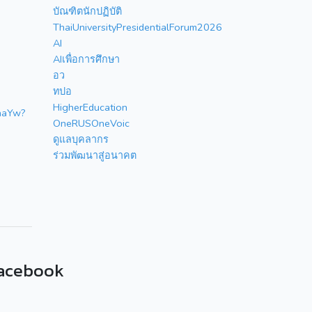
บัณฑิตนักปฏิบัติ
ThaiUniversityPresidentialForum2026
AI
AIเพื่อการศึกษา
อว
ทปอ
HigherEducation
aaYw?
OneRUSOneVoic
ดูแลบุคลากร
ร่วมพัฒนาสู่อนาคต
acebook