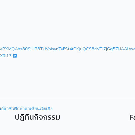
U6BmVPXMQAhs80SUlP8TUVpisynTvFSt4rDKjuQCS8dVTi7jGg5ZNAALW
lXRi13
นย์อาชีวศึกษาอาเซียนเจียเกิง
ปฏิทินกิจกรรม
F