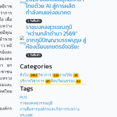
ไทยด้วย AI สู่การผลิต
ลยีราช
กำลังคนแห่งอนาคต
ว่าการ
 เพื่อ
1 วันที่แล้ว
ราชมงคลสุวรรณภูมิ
ระหว่าง
“หว่านกล้าดำนา 2569”
ดยมีคุณ
จากภูมิปัญญาบรรพบุรุษ สู่
้อำนวย
ห้องเรียนเกษตรอัจฉริยะ
าว หมิ
รย์และ
1 วันที่แล้ว
าชมงคล
Categories
ยาว ยก
ระชาชน
ทั่วไป
วิชาการ
งานวิจัย
1692
120
29
ระทรวง
บริการวิชาการ
ศิลปวัฒนธรรม
67
82
รรมและ
Tags
เทศไทย
RUS
ราชมงคลสุวรรณภูมิ
รองค์กร
งานสื่อสารองค์กรเเละกิจการระหว่าง
ประเทศ