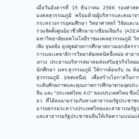
เมื่อวันอังคารที่ 19 ธันวาคม 2566 รองศาส
มงคลสุวรรณภูมิ พร้อมด้วยผู้บริหารและคณาจา
กระทรวงการอุดมศึกษา วิทยาศาสตร์ วิจัยและนว
ร่วมจัดตั้งศูนย์อาชีวศึกษาอาเซียนเจียเกิง (
มหาวิทยาลัยเทคโนโลยีราชมงคลสุวรรณภูมิ วิทยาล
เฟิง จุนหยิง อุปทูตฝ่ายการศึกษาสถานเอกอัคร
การและเลขาธิการวิทยาลัยเทคนิคจี๋เหม่ย สาธา
งกวง ประธานบริหารสมาคมส่งเสริมธุรกิจไทย
นักศึกษา มทร.สุวรรณภูมิ ให้การต้อนรับ ณ ห
สุวรรณภูมิ (เขตเหนือ) เพื่อสร้างโอกาสใน
ระดับศักยภาพและคุณภาพการศึกษาตามจุดประส
จีน และ "ประเทศไทย 4.0" ของประเทศไทย ซึ่
อว. ที่ได้ลงนามร่วมกับทางสาธารณรัฐประชาช
อารยธรรมระหว่างประเทศไทยและสาธารณรัฐประ
และสาธารณรัฐประชาชนจีนให้เกิดความแน่นแฟ้น