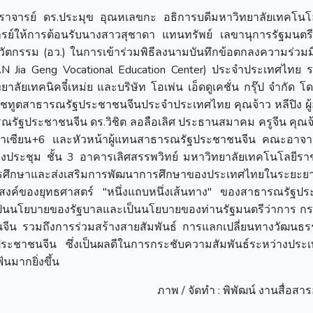
ตราจารย์ ดร.ประมุข อุณหเลขกะ อธิการบดีมหาวิทยาลัยเทคโนโ
รย์ให้การต้อนรับนางสาวสุชาดา แทนทรัพย์ เลขานุการรัฐมนตรี
ัตกรรม (อว.) ในการเข้าร่วมพิธีลงนามบันทึกข้อตกลงความร่วมมือ
ASEAN Jia Geng Vocational Education Center) ประจำประเทศไทย 
ัยเทคนิคจี๋เหม่ย และบริษัท โอเพ่น เอ็ดดูเคชั่น กรุ๊ป จำกัด โ
ราชทูตสาธารณรัฐประชาชนจีนประจำประเทศไทย คุณจ้าว หลีปิง ผู
รณรัฐประชาชนจีน ดร.วิชิต ลอลือเลิศ ประธานสมาคม ครูจีน คุณจ้
อาเซียน+6 และหัวหน้าผู้แทนสาธารณรัฐประชาชนจีน คณะอาจา
้องประชุม ชั้น 3 อาคารเลิศสรรพวิทย์ มหาวิทยาลัยเทคโนโลยีร
การศึกษาและส่งเสริมการพัฒนาการศึกษาของประเทศไทยในระยะ
งค์ของยุทธศาสตร์ "หนึ่งแถบหนึ่งเส้นทาง" ของสาธารณรัฐป
งเป็นนโยบายของรัฐบาลและเป็นนโยบายของท่านรัฐมนตรีว่าการ ก
นจีน รวมถึงการร่วมสร้างสายสัมพันธ์ การแลกเปลี่ยนทางวัฒนธ
ชาชนจีน ซึ่งเป็นผลดีในการกระชับความสัมพันธ์ระหว่างประ
มากยิ่งขึ้น
ภาพ / จัดทำ : พิพัฒน์ งานสื่อสา