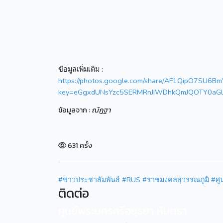
ข้อมูลเพิ่มเติม :
https://photos.google.com/share/AF1QipO7S
key=eGgxdUNsYzc5SERMRnJIWDhkQmJQOTY0aG
ข้อมูลจาก :
ณัฎฐา
631 ครั้ง
#ข่าวประชาสัมพันธ์
#RUS
#ราชมงคลสุวรรณภูมิ
#ศู
ติดต่อ
ศูนย์พระนครศรีอยุธยา หันตรา