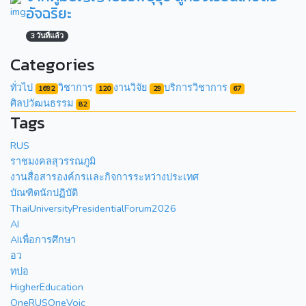
อัจฉริยะ
3 วันที่แล้ว
Categories
ทั่วไป
วิชาการ
งานวิจัย
บริการวิชาการ
1692
120
29
67
ศิลปวัฒนธรรม
82
Tags
RUS
ราชมงคลสุวรรณภูมิ
งานสื่อสารองค์กรเเละกิจการระหว่างประเทศ
บัณฑิตนักปฏิบัติ
ThaiUniversityPresidentialForum2026
AI
AIเพื่อการศึกษา
อว
ทปอ
HigherEducation
OneRUSOneVoic