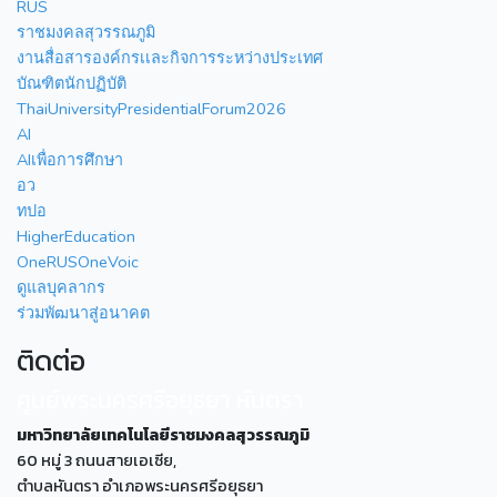
RUS
ราชมงคลสุวรรณภูมิ
งานสื่อสารองค์กรเเละกิจการระหว่างประเทศ
บัณฑิตนักปฏิบัติ
ThaiUniversityPresidentialForum2026
AI
AIเพื่อการศึกษา
อว
ทปอ
HigherEducation
OneRUSOneVoic
ดูแลบุคลากร
ร่วมพัฒนาสู่อนาคต
ติดต่อ
ศูนย์พระนครศรีอยุธยา หันตรา
มหาวิทยาลัยเทคโนโลยีราชมงคลสุวรรณภูมิ
60 หมู่ 3 ถนนสายเอเซีย,
ตำบลหันตรา อำเภอพระนครศรีอยุธยา