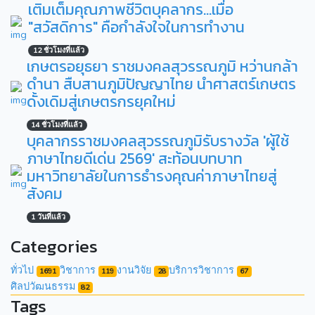
เติมเต็มคุณภาพชีวิตบุคลากร...เมื่อ
"สวัสดิการ" คือกำลังใจในการทำงาน
12 ชั่วโมงที่แล้ว
เกษตรอยุธยา ราชมงคลสุวรรณภูมิ หว่านกล้า
ดำนา สืบสานภูมิปัญญาไทย นำศาสตร์เกษตร
ดั้งเดิมสู่เกษตรกรยุคใหม่
14 ชั่วโมงที่แล้ว
บุคลากรราชมงคลสุวรรณภูมิรับรางวัล 'ผู้ใช้
ภาษาไทยดีเด่น 2569' สะท้อนบทบาท
มหาวิทยาลัยในการธำรงคุณค่าภาษาไทยสู่
สังคม
1 วันที่แล้ว
Categories
ทั่วไป
วิชาการ
งานวิจัย
บริการวิชาการ
1691
119
28
67
ศิลปวัฒนธรรม
82
Tags