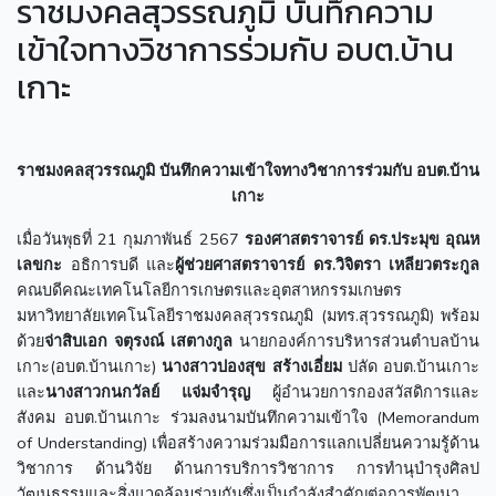
ราชมงคลสุวรรณภูมิ บันทึกความ
เข้าใจทางวิชาการร่วมกับ อบต.บ้าน
เกาะ
ราชมงคลสุวรรณภูมิ บันทึกความเข้าใจทางวิชาการร่วมกับ อบต.บ้าน
เกาะ
เมื่อวันพุธที่ 21 กุมภาพันธ์ 2567
รองศาสตราจารย์ ดร.ประมุข อุณห
เลขกะ
อธิการบดี และ
ผู้ช่วยศาสตราจารย์ ดร.วิจิตรา เหลียวตระกูล
คณบดีคณะเทคโนโลยีการเกษตรและอุตสาหกรรมเกษตร
มหาวิทยาลัยเทคโนโลยีราชมงคลสุวรรณภูมิ (มทร.สุวรรณภูมิ) พร้อม
ด้วย
จ่าสิบเอก จตุรงณ์ เสตางกูล
นายกองค์การบริหารส่วนตำบลบ้าน
เกาะ(อบต.บ้านเกาะ)
นางสาวปองสุข สร้างเอี่ยม
ปลัด อบต.บ้านเกาะ
และ
นางสาวกนกวัลย์ แจ่มจำรุญ
ผู้อำนวยการกองสวัสดิการและ
สังคม อบต.บ้านเกาะ ร่วมลงนามบันทึกความเข้าใจ (Memorandum
of Understanding) เพื่อสร้างความร่วมมือการแลกเปลี่ยนความรู้ด้าน
วิชาการ ด้านวิจัย ด้านการบริการวิชาการ การทำนุบำรุงศิลป
วัฒนธรรมและสิ่งแวดล้อมร่วมกันซึ่งเป็นกำลังสำคัญต่อการพัฒนา