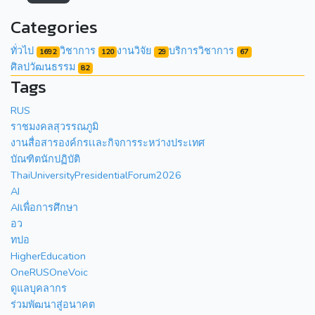
Categories
ทั่วไป
วิชาการ
งานวิจัย
บริการวิชาการ
1692
120
29
67
ศิลปวัฒนธรรม
82
Tags
RUS
ราชมงคลสุวรรณภูมิ
งานสื่อสารองค์กรเเละกิจการระหว่างประเทศ
บัณฑิตนักปฏิบัติ
ThaiUniversityPresidentialForum2026
AI
AIเพื่อการศึกษา
อว
ทปอ
HigherEducation
OneRUSOneVoic
ดูแลบุคลากร
ร่วมพัฒนาสู่อนาคต