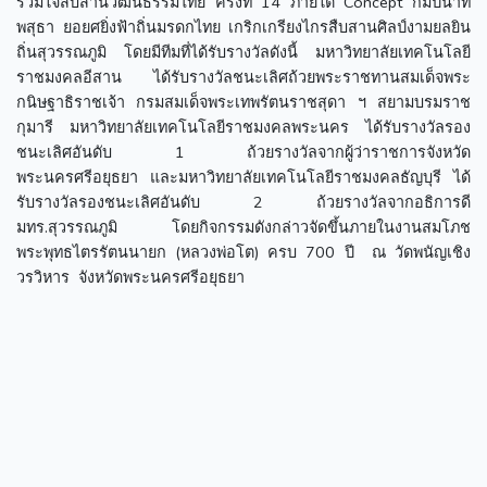
ร่วมใจสืบสานวัฒนธรรมไทย ครั้งที่ 14 ภายใต้ Concept กัมปนาท
พสุธา ยอยศยิ่งฟ้าถิ่นมรดกไทย เกริกเกรียงไกรสืบสานศิลป์งามยลยิน
ถิ่นสุวรรณภูมิ โดยมีทีมที่ได้รับรางวัลดังนี้ มหาวิทยาลัยเทคโนโลยี
ราชมงคลอีสาน ได้รับรางวัลชนะเลิศถ้วยพระราชทานสมเด็จพระ
กนิษฐาธิราชเจ้า กรมสมเด็จพระเทพรัตนราชสุดา ฯ สยามบรมราช
กุมารี มหาวิทยาลัยเทคโนโลยีราชมงคลพระนคร ได้รับรางวัลรอง
ชนะเลิศอันดับ 1 ถ้วยรางวัลจากผู้ว่าราชการจังหวัด
พระนครศรีอยุธยา และมหาวิทยาลัยเทคโนโลยีราชมงคลธัญบุรี ได้
รับรางวัลรองชนะเลิศอันดับ 2 ถ้วยรางวัลจากอธิการดี
มทร.สุวรรณภูมิ โดยกิจกรรมดังกล่าวจัดขึ้นภายในงานสมโภช
พระพุทธไตรรัตนนายก (หลวงพ่อโต) ครบ 700 ปี ณ วัดพนัญเชิง
วรวิหาร จังหวัดพระนครศรีอยุธยา