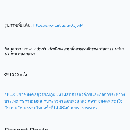
รูปภาพเพิ่มเติม :
https://shorturl.asia/0UjwM
ข้อมูลจาก :
ภาพ : / จัดทำ : หัตถ์เทพ งานสื่อสารองค์กรเเละกิจการระหว่าง
ประเทศ กองกลาง
1022 ครั้ง
#RUS
#ราชมงคลสุวรรณภูมิ
#งานสื่อสารองค์กรเเละกิจการระหว่าง
ประเทศ
#9ราชมงคล
#ประกวดร้องเพลงลูกทุ่ง
#9ราชมงคลร่วมใจ
สืบสานวัฒนธรรมไทยครั้งที่14
#ชิงถ้วยพระราชทาน
Recent Posts