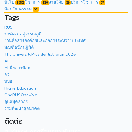
ทั่วไป
วิชาการ
งานวิจัย
บริการวิชาการ
1692
120
29
67
ศิลปวัฒนธรรม
82
Tags
RUS
ราชมงคลสุวรรณภูมิ
งานสื่อสารองค์กรเเละกิจการระหว่างประเทศ
บัณฑิตนักปฏิบัติ
ThaiUniversityPresidentialForum2026
AI
AIเพื่อการศึกษา
อว
ทปอ
HigherEducation
OneRUSOneVoic
ดูแลบุคลากร
ร่วมพัฒนาสู่อนาคต
ติดต่อ
ศูนย์พระนครศรีอยุธยา หันตรา