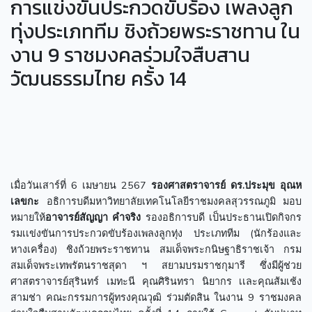
การแข่งขันประกวดขับร้อง เพลงลูก
ทุ่งประเภททีม ชิงถ้วยพระราชทาน ใน
งาน 9 ราชมงคลร่วมใจสืบสาน
วัฒนธรรมไทย ครั้ง 14
เมื่อวันเสาร์ที่ 6 เมษายน 2567
รองศาสตราจารย์ ดร.ประมุข อุณห
เลขกะ
อธิการบดีมหาวิทยาลัยเทคโนโลยีราชมงคลสุวรรณภูมิ มอบ
หมายให้
อาจารย์สัญญา คำจริง
รองอธิการบดี เป็นประธานเปิดกิจกร
รมเเข่งขันการประกวดขับร้องเพลงลูกทุ่ง ประเภททีม (นักร้องและ
หางเครื่อง) ชิงถ้วยพระราชทาน สมเด็จพระกนิษฐาธิราชเจ้า กรม
สมเด็จพระเทพรัตนราชสุดา ฯ สยามบรมราชกุมารี ซึ่งมีผู้ช่วย
ศาสตราจารย์สุรินทร์ เมทะนี คุณศิรินทรา นิยากร เเละคุณส้มเช้ง
สามช่า คณะกรรมการผู้ทรงคุณวุฒิ ร่วมตัดสิน ในงาน 9 ราชมงคล