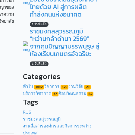
ือการยก
ไทยด้วย AI สู่การผลิต
ัชญาของ
กำลังคนแห่งอนาคต
ฒนาความ
ิทยาลัย
1 วันที่แล้ว
ราชมงคลสุวรรณภูมิ
“หว่านกล้าดำนา 2569”
จากภูมิปัญญาบรรพบุรุษ สู่
ห้องเรียนเกษตรอัจฉริยะ
1 วันที่แล้ว
Categories
ทั่วไป
วิชาการ
งานวิจัย
1692
120
29
บริการวิชาการ
ศิลปวัฒนธรรม
67
82
Tags
RUS
ราชมงคลสุวรรณภูมิ
งานสื่อสารองค์กรเเละกิจการระหว่าง
ประเทศ