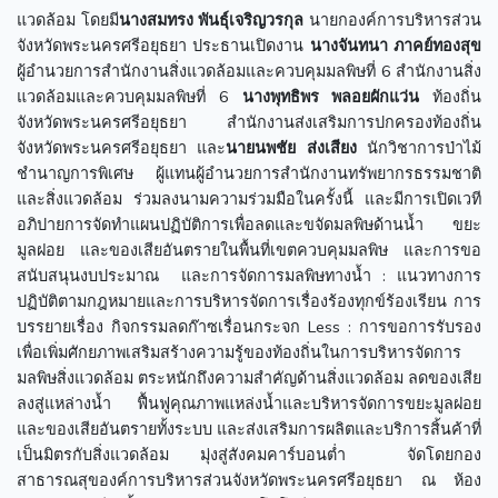
แวดล้อม โดยมี
นางสมทรง พันธุ์เจริญวรกุล
นายกองค์การบริหารส่วน
จังหวัดพระนครศรีอยุธยา ประธานเปิดงาน
นางจันทนา ภาคย์ทองสุข
ผู้อำนวยการสำนักงานสิ่งแวดล้อมและควบคุมมลพิษที่ 6 สำนักงานสิ่ง
แวดล้อมและควบคุมมลพิษที่ 6
นางพุทธิพร พลอยผักแว่น
ท้องถิ่น
จังหวัดพระนครศรีอยุธยา สำนักงานส่งเสริมการปกครองท้องถิ่น
จังหวัดพระนครศรีอยุธยา และ
นายนพชัย ส่งเสียง
นักวิชาการป่าไม้
ชำนาญการพิเศษ ผู้แทนผู้อำนวยการสำนักงานทรัพยากรธรรมชาติ
และสิ่งแวดล้อม ร่วมลงนามความร่วมมือในครั้งนี้ และมีการเปิดเวที
อภิปายการจัดทำแผนปฏิบัติการเพื่อลดและขจัดมลพิษด้านน้ำ ขยะ
มูลฝอย และของเสียอันตรายในพื้นที่เขตควบคุมมลพิษ และการขอ
สนับสนุนงบประมาณ และการจัดการมลพิษทางน้ำ : แนวทางการ
ปฏิบัติตามกฎหมายและการบริหารจัดการเรื่องร้องทุกข์ร้องเรียน การ
บรรยายเรื่อง กิจกรรมลดก๊าซเรื่อนกระจก Less : การขอการรับรอง
เพื่อเพิ่มศักยภาพเสริมสร้างความรู้ของท้องถิ่นในการบริหารจัดการ
มลพิษสิ่งแวดล้อม ตระหนักถึงความสำคัญด้านสิ่งแวดล้อม ลดของเสีย
ลงสู่แหล่างน้ำ ฟื้นฟูคุณภาพแหล่งน้ำและบริหารจัดการขยะมูลฝอย
และของเสียอันตรายทั้งระบบ และส่งเสริมการผลิตและบริการสิ้นค้าที่
เป็นมิตรกับสิ่งแวดล้อม มุ่งสู่สังคมคาร์บอนต่ำ จัดโดยกอง
สาธารณสุของค์การบริหารส่วนจังหวัดพระนครศรีอยุธยา ณ ห้อง