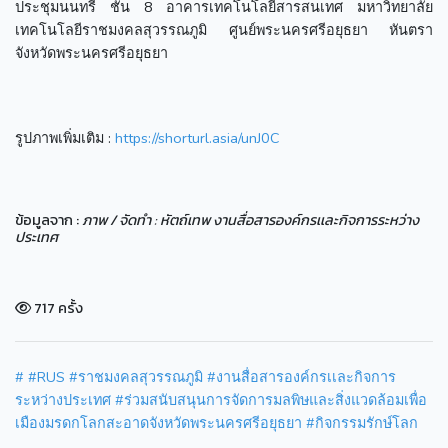
ประชุมนนทรี ชั้น 8 อาคารเทคโนโลยีสารสนเทศ มหาวิทยาลัย
เทคโนโลยีราชมงคลสุวรรณภูมิ ศูนย์พระนครศรีอยุธยา หันตรา
จังหวัดพระนครศรีอยุธยา
รูปภาพเพิ่มเติม :
https://shorturl.asia/unJ0C
ข้อมูลจาก :
ภาพ / จัดทำ : หัตถ์เทพ งานสื่อสารองค์กรเเละกิจการระหว่าง
ประเทศ
717 ครั้ง
#
#RUS
#ราชมงคลสุวรรณภูมิ
#งานสื่อสารองค์กรเเละกิจการ
ระหว่างประเทศ
#ร่วมสนับสนุนการจัดการมลพิษและสิ่งแวดล้อมเพื่อ
เมืองมรดกโลกสะอาดจังหวัดพระนครศรีอยุธยา
#กิจกรรมรักษ์โลก