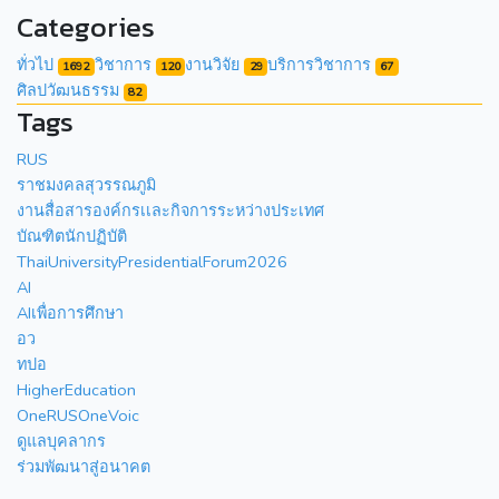
Categories
ทั่วไป
วิชาการ
งานวิจัย
บริการวิชาการ
1692
120
29
67
ศิลปวัฒนธรรม
82
Tags
RUS
ราชมงคลสุวรรณภูมิ
งานสื่อสารองค์กรเเละกิจการระหว่างประเทศ
บัณฑิตนักปฏิบัติ
ThaiUniversityPresidentialForum2026
AI
AIเพื่อการศึกษา
อว
ทปอ
HigherEducation
OneRUSOneVoic
ดูแลบุคลากร
ร่วมพัฒนาสู่อนาคต