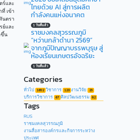
ร์และ
ไทยด้วย AI สู่การผลิต
่ เข้า
กำลังคนแห่งอนาคต
 หันตรา
1 วันที่แล้ว
รย์และ
ราชมงคลสุวรรณภูมิ
ขึ้น
“หว่านกล้าดำนา 2569”
จากภูมิปัญญาบรรพบุรุษ สู่
ห้องเรียนเกษตรอัจฉริยะ
1 วันที่แล้ว
Categories
ทั่วไป
วิชาการ
งานวิจัย
1692
120
29
บริการวิชาการ
ศิลปวัฒนธรรม
67
82
Tags
RUS
ราชมงคลสุวรรณภูมิ
งานสื่อสารองค์กรเเละกิจการระหว่าง
ประเทศ