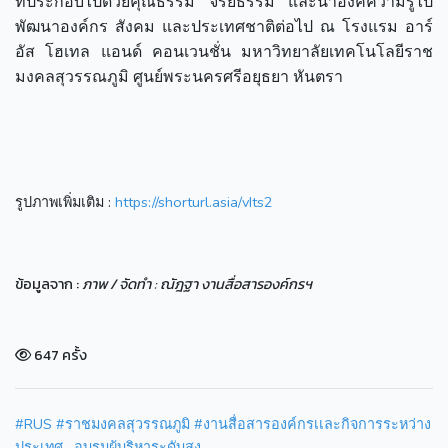
ที่ประกอบไปด้วยคุณธรรม จริยธรรม และนำองค์ความรู้ไป
พัฒนาองค์กร สังคม และประเทศชาติต่อไป ณ โรงแรม อาร์
อัส โฮเทล แอนด์ คอนเวนชั่น มหาวิทยาลัยเทคโนโลยีราช
มงคลสุวรรณภูมิ ศูนย์พระนครศรีอยุธยา หันตรา
รูปภาพเพิ่มเติม :
https://shorturl.asia/vIts2
ข้อมูลจาก :
ภาพ / จัดทำ : ณัฎฐา งานสื่อสารองค์กรฯ
647 ครั้ง
#RUS
#ราชมงคลสุวรรณภูมิ
#งานสื่อสารองค์กรเเละกิจการระหว่าง
ประเทศ . อบรมผู้บริหาระดับสูง