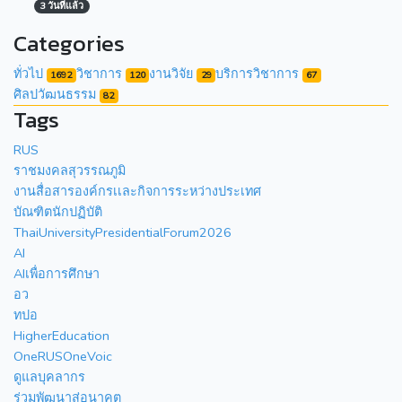
3 วันที่แล้ว
Categories
ทั่วไป
วิชาการ
งานวิจัย
บริการวิชาการ
1692
120
29
67
ศิลปวัฒนธรรม
82
Tags
RUS
ราชมงคลสุวรรณภูมิ
งานสื่อสารองค์กรเเละกิจการระหว่างประเทศ
บัณฑิตนักปฏิบัติ
ThaiUniversityPresidentialForum2026
AI
AIเพื่อการศึกษา
อว
ทปอ
HigherEducation
OneRUSOneVoic
ดูแลบุคลากร
ร่วมพัฒนาสู่อนาคต