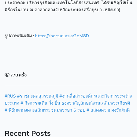
ประจำคณะบริหารธุรกิจและเทคโนโลยีสารสนเทศ ได้รับเชิญให้เป็น
พิธีกรในงาน ณ ศาลากลางจังหวัดพระนครศรีอยุธยา (หลังเก่า)
รูปภาพเพิ่มเติม :
https://shorturl.asia/2oM8D
778 ครั้ง
#RUS
#ราชมงคลสุวรรณภูมิ
#งานสื่อสารองค์กรเเละกิจการระหว่าง
ประเทศ
# กิจกรรมเดิน วิ่ง ปั่น ธงตราสัญลักษณ์งานเฉลิมพระเกียรติ
# พิธีมหามงคลเฉลิมพระชนมพรรษา 6 รอบ
# แสดงความจงรักภักดี
Recent Posts