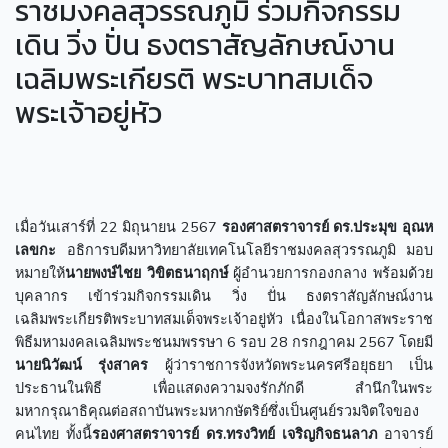
ราชมงคลสุวรรณภูมิ ร่วมกิจกรรม
เดิน วิ่ง ปั่น ธงตราสัญลักษณ์งาน
เฉลิมพระเกียรติ พระบาทสมเด็จ
พระเจ้าอยู่หัว
เมื่อวันเสาร์ที่ 22 มิถุนายน 2567
รองศาสตราจารย์ ดร.ประมุข อุณห
เลขกะ
อธิการบดีมหาวิทยาลัยเทคโนโลยีราชมงคลสุวรรณภูมิ มอบ
หมายให้
นายพงษ์ไชย วิขิตธนาฤกษ์
ผู้อำนวยการกองกลาง พร้อมด้วย
บุคลากร เข้าร่วมกิจกรรมเดิน วิ่ง ปั่น ธงตราสัญลักษณ์งาน
เฉลิมพระเกียรติพระบาทสมเด็จพระเจ้าอยู่หัว เนื่องในโอกาสพระราช
พิธีมหามงคลเฉลิมพระชนมพรรษา 6 รอบ 28 กรกฎาคม 2567 โดยมี
นายนิวัฒน์ รุ่งสาคร
ผู้ว่าราชการจังหวัดพระนครศรีอยุธยา เป็น
ประธานในพิธี เพื่อแสดงความจงรักภักดี สำนึกในพระ
มหากรุณาธิคุณต่อสถาบันพระมหากษัตริย์ซึ่งเป็นศูนย์รวมจิตใจของ
คนไทย ทั้งนี้
รองศาสตราจารย์ ดร.ทรงวิทย์
เจริญกิจธนลาภ
อาจารย์