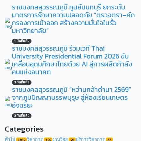
ราชมงคลสุวรรณภูมิ ศูนย์นนทบุรี ยกระดับ
มาตรการรักษาความปลอดภัย “ตรวจตรา–คัด
กรองการเข้าออก สร้างความมั่นใจในรั้ว
มหาวิทยาลัย”
1 วันที่แล้ว
ราชมงคลสุวรรณภูมิ ร่วมเวที Thai
University Presidential Forum 2026 ขับ
เคลื่อนอุดมศึกษาไทยด้วย AI สู่การผลิตกำลัง
คนแห่งอนาคต
3 วันที่แล้ว
ราชมงคลสุวรรณภูมิ “หว่านกล้าดำนา 2569”
จากภูมิปัญญาบรรพบุรุษ สู่ห้องเรียนเกษตร
อัจฉริยะ
3 วันที่แล้ว
Categories
ทั่วไป
วิชาการ
งานวิจัย
บริการวิชาการ
1692
120
29
67