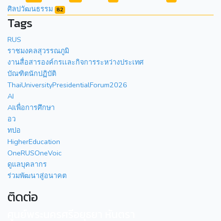
ศิลปวัฒนธรรม
82
Tags
RUS
ราชมงคลสุวรรณภูมิ
งานสื่อสารองค์กรเเละกิจการระหว่างประเทศ
บัณฑิตนักปฏิบัติ
ThaiUniversityPresidentialForum2026
AI
AIเพื่อการศึกษา
อว
ทปอ
HigherEducation
OneRUSOneVoic
ดูแลบุคลากร
ร่วมพัฒนาสู่อนาคต
ติดต่อ
ศูนย์พระนครศรีอยุธยา หันตรา