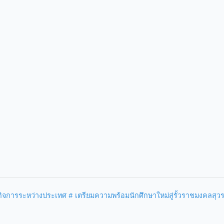
กิจการระหว่างประเทศ
# เตรียมความพร้อมนักศึกษาใหม่สู่รั้วราชมงคลสุว