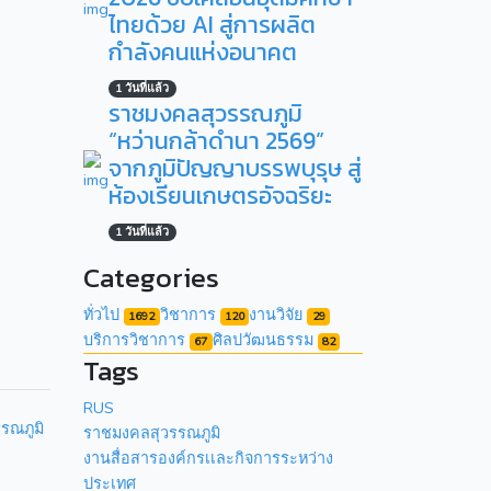
ไทยด้วย AI สู่การผลิต
กำลังคนแห่งอนาคต
1 วันที่แล้ว
ราชมงคลสุวรรณภูมิ
“หว่านกล้าดำนา 2569”
จากภูมิปัญญาบรรพบุรุษ สู่
ห้องเรียนเกษตรอัจฉริยะ
1 วันที่แล้ว
Categories
ทั่วไป
วิชาการ
งานวิจัย
1692
120
29
บริการวิชาการ
ศิลปวัฒนธรรม
67
82
Tags
RUS
รรณภูมิ
ราชมงคลสุวรรณภูมิ
งานสื่อสารองค์กรเเละกิจการระหว่าง
ประเทศ