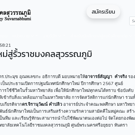
สมัครเรียน
ดสอน
หน่วยงาน
งานวิจัย
สำหรับนักศึกษา/ผู้สนใจศึกษาต่อ
58:21
่สู่รั้วราชมงคลสุวรรณภูมิ
์ ดร.ประมุข อุณหเลขกะ อธิการบดี มอบหมายให้
อาจารย์สัญญา คำจริง
รอ
เป็นประธานเปิดการปฐมนิเทศนักศึกษาใหม่ ปีการศึกษา 2567 ศูนย์
รใช้ชีวิตในรั้วมหาวิทยาลัย เพื่อให้นักศึกษาใหม่ทุกคนได้ทราบ ข้อบังคับ
้ากับสิ่งแวดล้อมภายในมหาวิทยาลัย การจัดสวัสดิการแก่นักศึกษา รวมทั
ับเกียรติจาก
ดร.จิรานุวัฒน์ คำปลิว
อาจารย์ประจำคณะพลศึกษา มหาวิทยา
ันธ์นักศึกษาใหม่เป็นการเสริมสร้างความรักความสามัคคีในหมู่คณะ สร้า
ป็นทีม และเรียนรู้ทักษะสามารถนำไปใช้พัฒนาตนเองต่อไป จัดโดยกองพั
ิทยาลัยเทคโนโลยีราชมงคลสุวรรณภูมิ ศูนย์พระนครศรีอยุธยา หันตรา