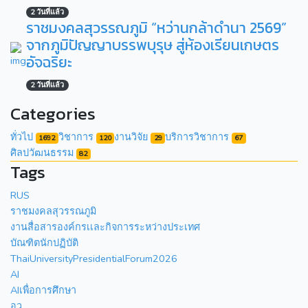
2 วันที่แล้ว
ราชมงคลสุวรรณภูมิ “หว่านกล้าดำนา 2569”
จากภูมิปัญญาบรรพบุรุษ สู่ห้องเรียนเกษตร
อัจฉริยะ
2 วันที่แล้ว
Categories
ทั่วไป
วิชาการ
งานวิจัย
บริการวิชาการ
1692
120
29
67
ศิลปวัฒนธรรม
82
Tags
RUS
ราชมงคลสุวรรณภูมิ
งานสื่อสารองค์กรเเละกิจการระหว่างประเทศ
บัณฑิตนักปฏิบัติ
ThaiUniversityPresidentialForum2026
AI
AIเพื่อการศึกษา
อว