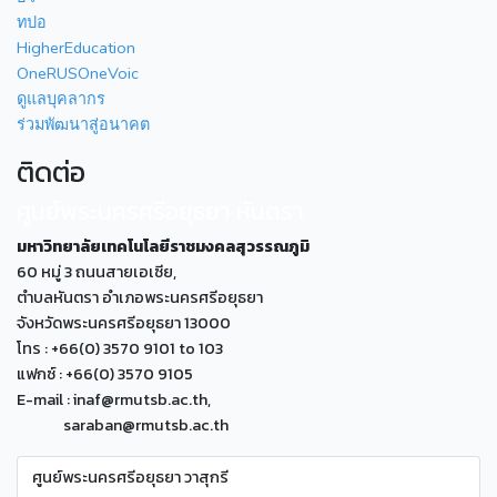
ทปอ
HigherEducation
OneRUSOneVoic
ดูแลบุคลากร
ร่วมพัฒนาสู่อนาคต
ติดต่อ
ศูนย์พระนครศรีอยุธยา หันตรา
มหาวิทยาลัยเทคโนโลยีราชมงคลสุวรรณภูมิ
60 หมู่ 3 ถนนสายเอเซีย,
ตำบลหันตรา อำเภอพระนครศรีอยุธยา
จังหวัดพระนครศรีอยุธยา 13000
โทร : +66(0) 3570 9101 to 103
แฟกซ์ : +66(0) 3570 9105
E-mail : inaf@rmutsb.ac.th,
saraban@rmutsb.ac.th
ศูนย์พระนครศรีอยุธยา วาสุกรี