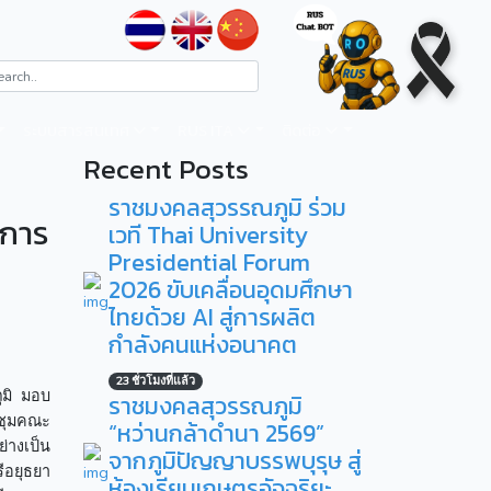
ระบบสารสนเทศ
RUS ITA
ติดต่อ
Recent Posts
ราชมงคลสุวรรณภูมิ ร่วม
งการ
เวที Thai University
Presidential Forum
2026 ขับเคลื่อนอุดมศึกษา
ไทยด้วย AI สู่การผลิต
กำลังคนแห่งอนาคต
23 ชั่วโมงที่แล้ว
ูมิ มอบ
ราชมงคลสุวรรณภูมิ
ชุมคณะ
“หว่านกล้าดำนา 2569”
่างเป็น
จากภูมิปัญญาบรรพบุรุษ สู่
ีอยุธยา
ห้องเรียนเกษตรอัจฉริยะ