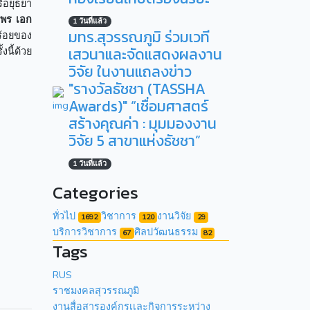
ีอยุธยา
มพร เอก
1 วันที่แล้ว
มทร.สุวรรณภูมิ ร่วมเวที
ร้อยของ
เสวนาและจัดแสดงผลงาน
นี้ด้วย
วิจัย ในงานแถลงข่าว
"รางวัลธัชชา (TASSHA
Awards)" “เชื่อมศาสตร์
สร้างคุณค่า : มุมมองงาน
วิจัย 5 สาขาแห่งธัชชา”
1 วันที่แล้ว
Categories
ทั่วไป
วิชาการ
งานวิจัย
1692
120
29
บริการวิชาการ
ศิลปวัฒนธรรม
67
82
Tags
RUS
ราชมงคลสุวรรณภูมิ
งานสื่อสารองค์กรเเละกิจการระหว่าง