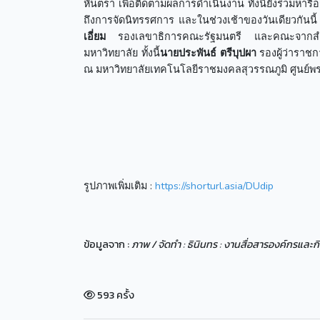
หันตรา เพื่อติดตามผลการดำเนินงาน ทั้งนี้ยังร่วมหารือ
ถึงการจัดนิทรรศการ และในช่วงเช้าของวันเดียวกันนี
เอี่ยม
รองเลขาธิการคณะรัฐมนตรี และคณะจากสำนักเ
มหาวิทยาลัย ทั้งนี้
นายประพันธ์ ตรีบุปผา
รองผู้ว่าราชก
ณ มหาวิทยาลัยเทคโนโลยีราชมงคลสุวรรณภูมิ ศูนย์พ
รูปภาพเพิ่มเติม :
https://shorturl.asia/DUdip
ข้อมูลจาก :
ภาพ / จัดทำ : ธินินทร : งานสื่อสารองค์กรแล
593 ครั้ง