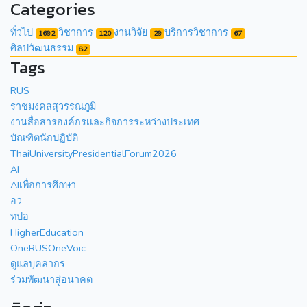
Categories
ทั่วไป
วิชาการ
งานวิจัย
บริการวิชาการ
1692
120
29
67
ศิลปวัฒนธรรม
82
Tags
RUS
ราชมงคลสุวรรณภูมิ
งานสื่อสารองค์กรเเละกิจการระหว่างประเทศ
บัณฑิตนักปฏิบัติ
ThaiUniversityPresidentialForum2026
AI
AIเพื่อการศึกษา
อว
ทปอ
HigherEducation
OneRUSOneVoic
ดูแลบุคลากร
ร่วมพัฒนาสู่อนาคต