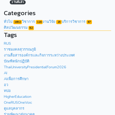
3 วันที่แล้ว
Categories
ทั่วไป
วิชาการ
งานวิจัย
บริการวิชาการ
1692
120
29
67
ศิลปวัฒนธรรม
82
Tags
RUS
ราชมงคลสุวรรณภูมิ
งานสื่อสารองค์กรเเละกิจการระหว่างประเทศ
บัณฑิตนักปฏิบัติ
ThaiUniversityPresidentialForum2026
AI
AIเพื่อการศึกษา
อว
ทปอ
HigherEducation
OneRUSOneVoic
ดูแลบุคลากร
ร่วมพัฒนาสู่อนาคต