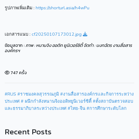
รูปภาพเพิ่มเติม :
https://shorturl.asia/h4wPu
เอกสารแนบ :
cf20250107173012.jpg
ข้อมูลจาก :
ภาพ : หนานจิง ออดิท ยูนิเวอร์ซิตี้ จัดทำ : นงทฉัตร งานสื่อสาร
องค์กรฯ
747 ครั้ง
#RUS
#ราชมงคลสุวรรณภูมิ
#งานสื่อสารองค์กรเเละกิจการระหว่าง
ประเทศ
# ผนึกกำลังหนานจิงออดิทยูนิเวอร์ซิตี้
#ตั้งสถาบันตรวจสอบ
และธรรมาภิบาลระหว่างประเทศ
#ไทย-จีน
#การศึกษาระดับโลก
Recent Posts