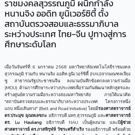
ราชมงคลสุวรรณภูมิ ผนึกกำลัง
หนานจิง ออดิท ยูนิเวอร์ซิตี้ ตั้ง
สถาบันตรวจสอบและธรรมาภิบาล
ระหว่างประเทศ ไทย-จีน ปูทางสู่การ
ศึกษาระดับโลก
เมื่อวันจันทร์ที่ 6 มกราคม 2568 มหาวิทยาลัยเทคโนโลยีราชมงคล
สุวรรณภูมิ ร่วมกับ หนานจิง ออดิท ยูนิเวอร์ซิตี้ (NAU)จากมณฑลเจียง
ซู สาธารณรัฐประชาชนจีน ลงนามบันทึกข้อตกลงความร่วมมือ
(MOU) ด้านการศึกษาระหว่างประเทศเพื่อร่วมกันพัฒนาหลักสูตรและ
สร้างศูนย์ความร่วมมือระหว่างสองมหาวิทยาลัย ภายใต้แนวคิด
"สถาบันตรวจสอบและธรรมาภิบาลระหว่างประเทศ โครงการหนึ่ง
แถบ หนึ่งเส้นทาง" (Belt and Road Initiative) โดยมี
รองศาสตราจารย์
ดร.ประมุข อุณหเลขกะ
อธิการบดี มทร.สุวรรณภูมิ และ
ศาสตราจารย์
ดร.
Lu Hauliang
อธิการบดี NAU เป็นผู้ลงนาม และมี
ผู้ช่วย
ศาสตราจารย์ ดร.ภาสพิรุฬห์ วัชระศรีสำเริง
รองอธิการบดี พร้อมด้วย