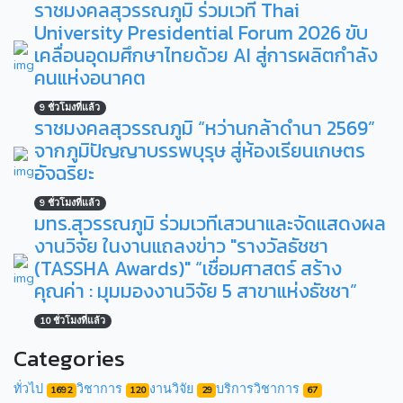
ราชมงคลสุวรรณภูมิ ร่วมเวที Thai
University Presidential Forum 2026 ขับ
เคลื่อนอุดมศึกษาไทยด้วย AI สู่การผลิตกำลัง
คนแห่งอนาคต
9 ชั่วโมงที่แล้ว
ราชมงคลสุวรรณภูมิ “หว่านกล้าดำนา 2569”
จากภูมิปัญญาบรรพบุรุษ สู่ห้องเรียนเกษตร
อัจฉริยะ
9 ชั่วโมงที่แล้ว
มทร.สุวรรณภูมิ ร่วมเวทีเสวนาและจัดแสดงผล
งานวิจัย ในงานแถลงข่าว "รางวัลธัชชา
(TASSHA Awards)" “เชื่อมศาสตร์ สร้าง
คุณค่า : มุมมองงานวิจัย 5 สาขาแห่งธัชชา”
10 ชั่วโมงที่แล้ว
Categories
ทั่วไป
วิชาการ
งานวิจัย
บริการวิชาการ
1692
120
29
67