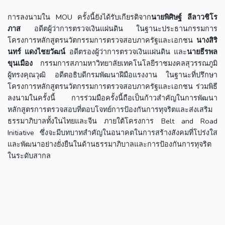
การลงนามใน MOU ครั้งนี้ยังได้รับเกียรติจาก
นายพิศิษฐ์ ลีลาวชิโร
ภาส
อดีตผู้ว่าการตรวจเงินแผ่นดิน ในฐานะประธานกรรมการ
โครงการหลักสูตรนวัตกรรมการตรวจสอบภาครัฐและเอกชน
นางสิริ
นทร์ แดงไชยวัฒน์
อดีตรองผู้ว่าการตรวจเงินแผ่นดิน และ
นายธีรพล
ขุนเมือง
กรรมการสภามหาวิทยาลัยเทคโนโลยีราชมงคลสุวรรณภูมิ
ผู้ทรงคุณวุฒิ อดีตอธิบดีกรมพัฒนาฝีมือแรงงาน ในฐานะที่ปรึกษา
โครงการหลักสูตรนวัตกรรมการตรวจสอบภาครัฐและเอกชน ร่วมพิธี
ลงนามในครั้งนี้ การร่วมมือครั้งนี้ถือเป็นก้าวสำคัญในการพัฒนา
หลักสูตรการตรวจสอบที่ตอบโจทย์การป้องกันการทุจริตและส่งเสริม
ธรรมาภิบาลทั้งในไทยและจีน ภายใต้โครงการ Belt and Road
Initiative ซึ่งจะมีบทบาทสำคัญในอนาคตในการสร้างสังคมที่โปร่งใส
และพัฒนาอย่างยั่งยืนในด้านธรรมาภิบาลและการป้องกันการทุจริต
ในระดับสากล