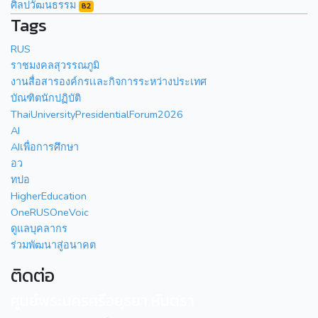
ศิลปวัฒนธรรม
82
Tags
RUS
ราชมงคลสุวรรณภูมิ
งานสื่อสารองค์กรเเละกิจการระหว่างประเทศ
บัณฑิตนักปฏิบัติ
ThaiUniversityPresidentialForum2026
AI
AIเพื่อการศึกษา
อว
ทปอ
HigherEducation
OneRUSOneVoic
ดูแลบุคลากร
ร่วมพัฒนาสู่อนาคต
ติดต่อ
ศูนย์พระนครศรีอยุธยา หันตรา