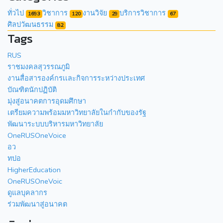
ทั่วไป
วิชาการ
งานวิจัย
บริการวิชาการ
1693
120
29
67
ศิลปวัฒนธรรม
82
Tags
RUS
ราชมงคลสุวรรณภูมิ
งานสื่อสารองค์กรเเละกิจการระหว่างประเทศ
บัณฑิตนักปฏิบัติ
มุ่งสู่อนาคตการอุดมศึกษา
เตรียมความพร้อมมหาวิทยาลัยในกำกับของรัฐ
พัฒนาระบบบริหารมหาวิทยาลัย
OneRUSOneVoice
อว
ทปอ
HigherEducation
OneRUSOneVoic
ดูแลบุคลากร
ร่วมพัฒนาสู่อนาคต