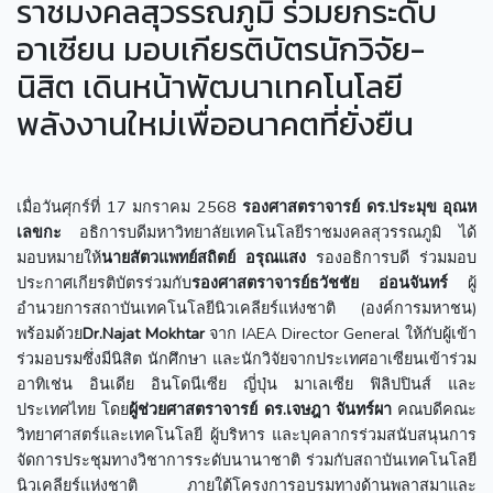
ราชมงคลสุวรรณภูมิ ร่วมยกระดับ
อาเซียน มอบเกียรติบัตรนักวิจัย-
นิสิต เดินหน้าพัฒนาเทคโนโลยี
พลังงานใหม่เพื่ออนาคตที่ยั่งยืน
เมื่อวันศุกร์ที่ 17 มกราคม 2568
รองศาสตราจารย์ ดร.ประมุข อุณห
เลขกะ
อธิการบดีมหาวิทยาลัยเทคโนโลยีราชมงคลสุวรรณภูมิ ได้
มอบหมายให้
นายสัตวแพทย์สถิตย์ อรุณแสง
รองอธิการบดี ร่วมมอบ
ประกาศเกียรติบัตรร่วมกับ
รองศาสตราจารย์ธวัชชัย อ่อนจันทร์
ผู้
อำนวยการสถาบันเทคโนโลยีนิวเคลียร์แห่งชาติ (องค์การมหาชน)
พร้อมด้วย
Dr.Najat Mokhtar
จาก IAEA Director General ให้กับผู้เข้า
ร่วมอบรมซึ่งมีนิสิต นักศึกษา และนักวิจัยจากประเทศอาเซียนเข้าร่วม
อาทิเช่น อินเดีย อินโดนีเซีย ญี่ปุ่น มาเลเซีย ฟิลิปปินส์ และ
ประเทศไทย โดย
ผู้ช่วยศาสตราจารย์ ดร.เจษฎา จันทร์ผา
คณบดีคณะ
วิทยาศาสตร์และเทคโนโลยี ผู้บริหาร และบุคลากรร่วมสนับสนุนการ
จัดการประชุมทางวิชาการระดับนานาชาติ ร่วมกับสถาบันเทคโนโลยี
นิวเคลียร์แห่งชาติ ภายใต้โครงการอบรมทางด้านพลาสมาและ