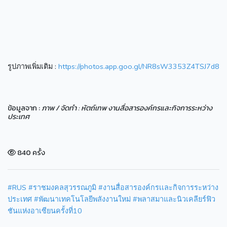
รูปภาพเพิ่มเติม :
https://photos.app.goo.gl/NR8sW3353Z4TSJ7d8
ข้อมูลจาก :
ภาพ / จัดทำ : หัตถ์เทพ งานสื่อสารองค์กรและกิจการระหว่าง
ประเทศ
840 ครั้ง
#RUS
#ราชมงคลสุวรรณภูมิ
#งานสื่อสารองค์กรเเละกิจการระหว่าง
ประเทศ
#พัฒนาเทคโนโลยีพลังงานใหม่
#พลาสมาและนิวเคลียร์ฟิว
ชันแห่งอาเซียนครั้งที่10