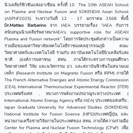
นิวเคลียร์ฟิวชันแห่งอาเซียน ครั้งที่ 10 The 10th ASEAN School
on Plasma and Neclear Fusion and SOKENDAI Asian School
(ASPNF2025) ระหว่างวันที่ 12 - 17 มกราคม 2568 ทั้งนี้
Dr.Matteo Barbarino
จาก IAEA บรรยายเรื่อง “IAEA กับการ
สนับสนุนนิวเคลียร์พลาสมาIAEA's supportive role for ASEAN
Plasma and Fusion network” โดยการจัดประชุมดังกล่าวเป็นความ
ร่วมมือของมหาวิทยาลัยเทคโนโลยีราชมงคลสุวรรณภูมิ คณะ
วิทยาศาสตร์และเทคโนโลยี ร่วมกับ สถาบันเทคโนโลยีนิวเคลียร์แห่ง
ชาติ (องค์การมหาชน) สทน. ภายใต้กระทรวงการอุดมศึกษา
วิทยาศาสตร์ วิจัย และนวัตกรรม อว. และสถาบันฟิวชันในสนามแม่
เหล็ก (Research Institute on Magnetic Fusion หรือ IRFM) ภายใต้
The French Alternative Energies and Atomic Energy Commission
(CEA), International Thermonuclear Experimental Reactor (ITER)
ประเทศฝรั่งเศส , ทบวงการพลังงานปรมาณูระหว่างประเทศ (
International Atomic Energy Agency หรือ IAEA) ประเทศออสเตรีย ,
Japan Graduate University for Advanced Studies (SOKENDAI),
National Institute for Fusion Science (NIFS)ประเทศญี่ปุ่น, และ
หน่วยงานเครือข่ายวิจัยภายในประเทศของ สทน. ภายใต้ความร่วมมือ
Center for Plasma and Nuclear Fusion Technology (CPaF) เพื่อ