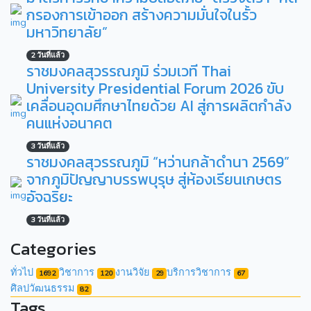
กรองการเข้าออก สร้างความมั่นใจในรั้ว
มหาวิทยาลัย”
2 วันที่แล้ว
ราชมงคลสุวรรณภูมิ ร่วมเวที Thai
University Presidential Forum 2026 ขับ
เคลื่อนอุดมศึกษาไทยด้วย AI สู่การผลิตกำลัง
คนแห่งอนาคต
3 วันที่แล้ว
ราชมงคลสุวรรณภูมิ “หว่านกล้าดำนา 2569”
จากภูมิปัญญาบรรพบุรุษ สู่ห้องเรียนเกษตร
อัจฉริยะ
3 วันที่แล้ว
Categories
ทั่วไป
วิชาการ
งานวิจัย
บริการวิชาการ
1692
120
29
67
ศิลปวัฒนธรรม
82
Tags