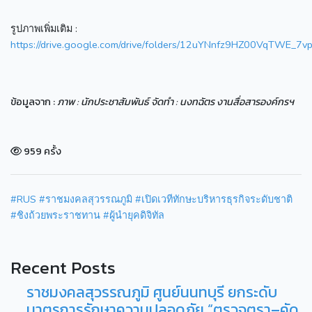
รูปภาพเพิ่มเติม :
https://drive.google.com/drive/folders/12uYNnfz9HZ00VqTWE_
ข้อมูลจาก :
ภาพ : นักประชาสัมพันธ์ จัดทำ : นงทฉัตร งานสื่อสารองค์กรฯ
959 ครั้ง
#RUS
#ราชมงคลสุวรรณภูมิ
#เปิดเวทีทักษะบริหารธุรกิจระดับชาติ
#ชิงถ้วยพระราชทาน
#ผู้นำยุคดิจิทัล
Recent Posts
ราชมงคลสุวรรณภูมิ ศูนย์นนทบุรี ยกระดับ
มาตรการรักษาความปลอดภัย “ตรวจตรา–คัด