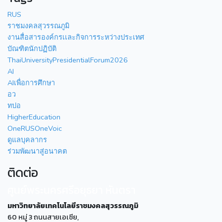
RUS
ราชมงคลสุวรรณภูมิ
งานสื่อสารองค์กรเเละกิจการระหว่างประเทศ
บัณฑิตนักปฏิบัติ
ThaiUniversityPresidentialForum2026
AI
AIเพื่อการศึกษา
อว
ทปอ
HigherEducation
OneRUSOneVoic
ดูแลบุคลากร
ร่วมพัฒนาสู่อนาคต
ติดต่อ
ศูนย์พระนครศรีอยุธยา หันตรา
มหาวิทยาลัยเทคโนโลยีราชมงคลสุวรรณภูมิ
60 หมู่ 3 ถนนสายเอเซีย,