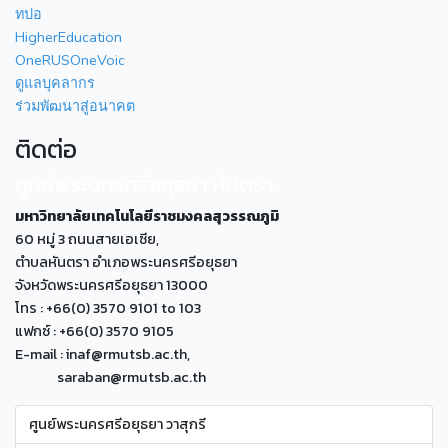
ทปอ
HigherEducation
OneRUSOneVoic
ดูแลบุคลากร
ร่วมพัฒนาสู่อนาคต
ติดต่อ
ศูนย์พระนครศรีอยุธยา หันตรา
มหาวิทยาลัยเทคโนโลยีราชมงคลสุวรรณภูมิ
60 หมู่ 3 ถนนสายเอเซีย,
ตำบลหันตรา อำเภอพระนครศรีอยุธยา
จังหวัดพระนครศรีอยุธยา 13000
โทร : +66(0) 3570 9101 to 103
แฟกซ์ : +66(0) 3570 9105
E-mail : inaf@rmutsb.ac.th,
saraban@rmutsb.ac.th
ศูนย์พระนครศรีอยุธยา วาสุกรี