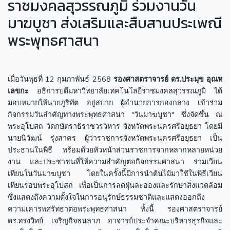
ราชมงคลสุวรรณภูมิ ร่วมงานวัน
มาฆบูชา ส่งเสริมและสืบสานประเพณี
พระพุทธศาสนา
เมื่อวันพุธที่ 12 กุมภาพันธ์ 2568
รองศาสตราจารย์ ดร.ประมุข อุณห
เลขกะ
อธิการบดีมหาวิทยาลัยเทคโนโลยีราชมงคลสุวรรณภูมิ ได้
มอบหมายให้นายภูริทัต อยู่สบาย ผู้อำนวยการกองกลาง เข้าร่วม
กิจกรรมวันสำคัญทางพระพุทธศาสนา "วันมาฆบูชา" ซึ่งจัดขึ้น ณ
พระอุโบสถ วัดกษัตราธิราชวรวิหาร จังหวัดพระนครศรีอยุธยา โดยมี
นายนิวัฒน์ รุ่งสาคร ผู้ว่าราชการจังหวัดพระนครศรีอยุธยา เป็น
ประธานในพิธี พร้อมด้วยหัวหน้าส่วนราชการจากหลากหลายหน่วย
งาน และประชาชนที่ให้ความสำคัญต่อกิจกรรมศาสนา ร่วมเวียน
เทียนในวันมาฆบูชา โดยในครั้งนี้มีการนำต้นไม้มาใช้ในพิธีเวียน
เทียนรอบพระอุโบสถ เพื่อเป็นการลดฝุ่นละอองและรักษาสิ่งแวดล้อม
ซึ่งแสดงถึงความตั้งใจในการอนุรักษ์ธรรมชาติและแสดงออกถึง
ความเคารพศรัทธาต่อพระพุทธศาสนา ทั้งนี้ รองศาสตราจารย์
ดร.ทรงวิทย์ เจริญกิจธนลาภ อาจารย์ประจำคณะบริหารธุรกิจและ