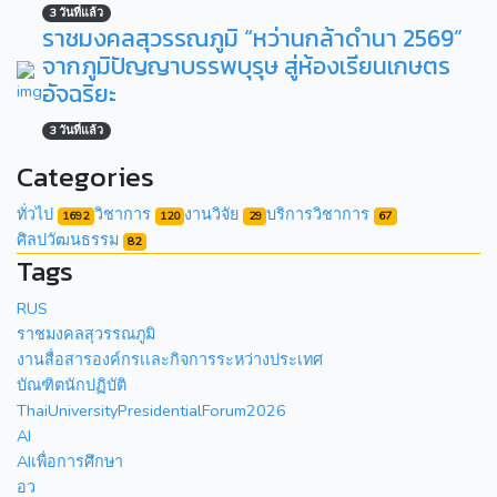
3 วันที่แล้ว
ราชมงคลสุวรรณภูมิ “หว่านกล้าดำนา 2569”
จากภูมิปัญญาบรรพบุรุษ สู่ห้องเรียนเกษตร
อัจฉริยะ
3 วันที่แล้ว
Categories
ทั่วไป
วิชาการ
งานวิจัย
บริการวิชาการ
1692
120
29
67
ศิลปวัฒนธรรม
82
Tags
RUS
ราชมงคลสุวรรณภูมิ
งานสื่อสารองค์กรเเละกิจการระหว่างประเทศ
บัณฑิตนักปฏิบัติ
ThaiUniversityPresidentialForum2026
AI
AIเพื่อการศึกษา
อว