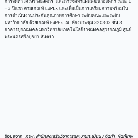
การจัดทำโครงร่างองค์กร เเละการจัดทำแผนพัฒนาองค์กร ระยะ 1
– 3 ปีแรก ตามเกณฑ์ EdPEx และเพื่อเป็นการเตรียมความพร้อมใน
การดำเนินงานประกันคุณภาพการศึกษา ระดับคณะและระดับ
มหาวิทยาลัย ด้วยเกณฑ์ EdPEx ณ ห้องประชุม 320303 ชั้น 3
อาคารบูรณมงคล มหาวิทยาลัยเทคโนโลยีราชมงคลสุวรรณภูมิ ศูนย์
พระนครศรีอยุธยา หันตรา
ข้อมูลจาก :
ภาพ : สำนักส่งเสริมวิชาการเเละงานทะเบียน / จัดทำ : หัตถ์เทพ