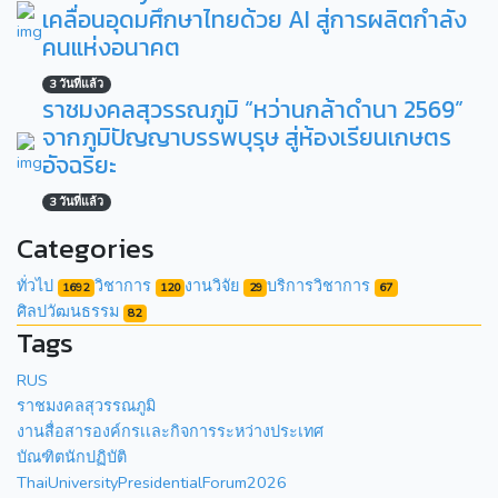
เคลื่อนอุดมศึกษาไทยด้วย AI สู่การผลิตกำลัง
คนแห่งอนาคต
3 วันที่แล้ว
ราชมงคลสุวรรณภูมิ “หว่านกล้าดำนา 2569”
จากภูมิปัญญาบรรพบุรุษ สู่ห้องเรียนเกษตร
อัจฉริยะ
3 วันที่แล้ว
Categories
ทั่วไป
วิชาการ
งานวิจัย
บริการวิชาการ
1692
120
29
67
ศิลปวัฒนธรรม
82
Tags
RUS
ราชมงคลสุวรรณภูมิ
งานสื่อสารองค์กรเเละกิจการระหว่างประเทศ
บัณฑิตนักปฏิบัติ
ThaiUniversityPresidentialForum2026