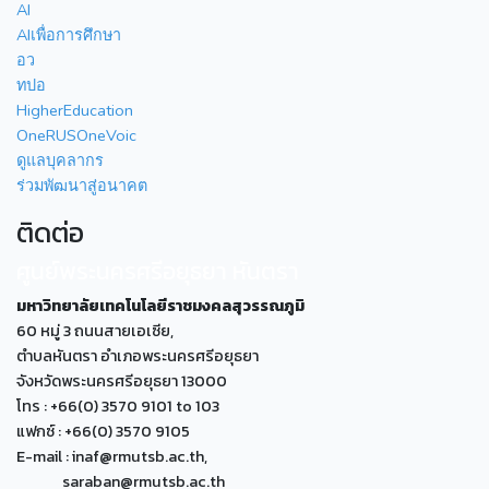
AI
AIเพื่อการศึกษา
อว
ทปอ
HigherEducation
OneRUSOneVoic
ดูแลบุคลากร
ร่วมพัฒนาสู่อนาคต
ติดต่อ
ศูนย์พระนครศรีอยุธยา หันตรา
มหาวิทยาลัยเทคโนโลยีราชมงคลสุวรรณภูมิ
60 หมู่ 3 ถนนสายเอเซีย,
ตำบลหันตรา อำเภอพระนครศรีอยุธยา
จังหวัดพระนครศรีอยุธยา 13000
โทร : +66(0) 3570 9101 to 103
แฟกซ์ : +66(0) 3570 9105
E-mail : inaf@rmutsb.ac.th,
saraban@rmutsb.ac.th