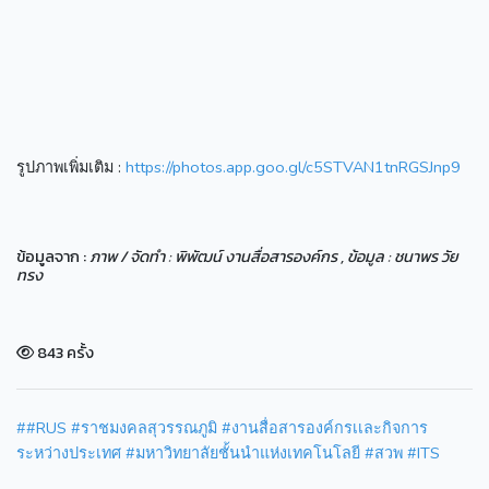
รูปภาพเพิ่มเติม :
https://photos.app.goo.gl/c5STVAN1tnRGSJnp9
ข้อมูลจาก :
ภาพ / จัดทำ : พิพัฒน์ งานสื่อสารองค์กร , ข้อมูล : ชนาพร วัย
ทรง
843 ครั้ง
##RUS #ราชมงคลสุวรรณภูมิ #งานสื่อสารองค์กรเเละกิจการ
ระหว่างประเทศ #มหาวิทยาลัยชั้นนำแห่งเทคโนโลยี #สวพ #ITS