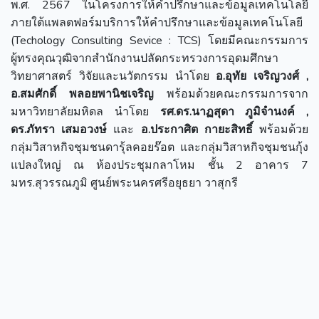
พ.ศ. 2567 ในโครงการให้คำปรึกษาและข้อมูลเทคโนโลยี
ภายใต้แพลตฟอร์มบริการให้คำปรึกษาและข้อมูลเทคโนโลยี
(Techology Consulting Sevice : TCS) โดยมีคณะกรรมการ
ผู้ทรงคุณวุฒิจากสำนักงานปลัดกระทรวงการอุดมศึกษา
วิทยาศาสตร์ วิจัยและนวัตกรรม นำโดย
อ.อุทัย เจริญวงศ์ ,
อ.สมศักดิ์ พลอยพานิชเจริญ
พร้อมด้วยคณะกรรมการจาก
มหาวิทยาลัยมหิดล นำโดย
รศ.ดร.นาฏสุดา ภูมิจำนงค์ ,
ดร.ภัทรา เสมอวงษ์
และ
อ.ประกาศิต กายะสิทธิ์
พร้อมด้วย
กลุ่มวิสาหกิจชุมชนดารุ้ลคอยร๊อต และกลุ่มวิสาหกิจชุมชนกุ้ง
แปลงใหญ่ ณ ห้องประชุมกลาโหม ชั้น 2 อาคาร 7
มทร.สุวรรณภูมิ ศูนย์พระนครศรีอยุธยา วาสุกรี