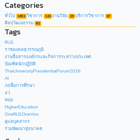
Categories
ทั่วไป
วิชาการ
งานวิจัย
บริการวิชาการ
1692
120
29
67
ศิลปวัฒนธรรม
82
Tags
RUS
ราชมงคลสุวรรณภูมิ
งานสื่อสารองค์กรเเละกิจการระหว่างประเทศ
บัณฑิตนักปฏิบัติ
ThaiUniversityPresidentialForum2026
AI
AIเพื่อการศึกษา
อว
ทปอ
HigherEducation
OneRUSOneVoic
ดูแลบุคลากร
ร่วมพัฒนาสู่อนาคต