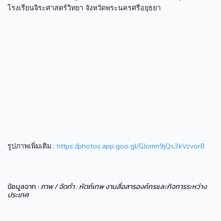
โรงเรียนจิระศาสตร์วิทยา จังหวัดพระนครศรีอยุธยา
รูปภาพเพิ่มเติม :
https://photos.app.goo.gl/GJomn9jQs3kVzvor8
ข้อมูลจาก :
ภาพ / จัดทำ : หัตถ์เทพ งานสื่อสารองค์กรและกิจการระหว่าง
ประเทศ