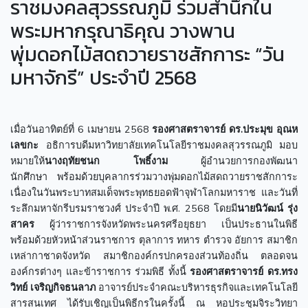
ราชมงคลสุวรรณภูมิ ร่วมสำนึกใน
พระมหากรุณาธิคุณ วางพาน
พุ่มดอกไม้สดถวายราชสักการะ “วัน
มหาจักรี” ประจำปี 2568
เมื่อวันอาทิตย์ที่ 6 เมษายน 2568
รองศาสตราจารย์ ดร.ประมุข อุณห
เลขกะ
อธิการบดีมหาวิทยาลัยเทคโนโลยีราชมงคลสุวรรณภูมิ มอบ
หมายให้
นางฤทัยชนก โพธิ์งาม
ผู้อำนวยการกองพัฒนา
นักศึกษา พร้อมด้วยบุคลากรร่วมวางพุ่มดอกไม้สดถวายราชสักการะ
เนื่องในวันพระบาทสมเด็จพระพุทธยอดฟ้าจุฬาโลกมหาราช และวันที่
ระลึกมหาจักรีบรมราชวงศ์ ประจำปี พ.ศ. 2568 โดยมี
นายนิวัฒน์ รุ่ง
สาคร
ผู้ว่าราชการจังหวัดพระนครศรีอยุธยา เป็นประธานในพิธี
พร้อมด้วยหัวหน้าส่วนราชการ ตุลาการ ทหาร ตำรวจ อัยการ สมาชิก
เหล่ากาชาดจังหวัด สมาชิกองค์กรปกครองส่วนท้องถิ่น ตลอดจน
องค์กรต่างๆ และข้าราชการ ร่วมพิธี ทั้งนี้
รองศาสตราจารย์ ดร.ทรง
วิทย์ เจริญกิจธนลาภ
อาจารย์ประจำคณะบริหารธุรกิจและเทคโนโลยี
สารสนเทศ ได้รับเชิญเป็นพิธีกรในครั้งนี้ ณ หอประชุมจิระวิทยา