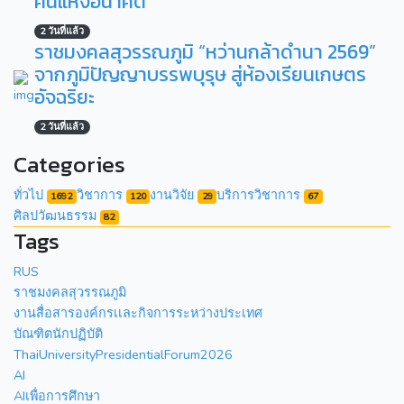
คนแห่งอนาคต
2 วันที่แล้ว
ราชมงคลสุวรรณภูมิ “หว่านกล้าดำนา 2569”
จากภูมิปัญญาบรรพบุรุษ สู่ห้องเรียนเกษตร
อัจฉริยะ
2 วันที่แล้ว
Categories
ทั่วไป
วิชาการ
งานวิจัย
บริการวิชาการ
1692
120
29
67
ศิลปวัฒนธรรม
82
Tags
RUS
ราชมงคลสุวรรณภูมิ
งานสื่อสารองค์กรเเละกิจการระหว่างประเทศ
บัณฑิตนักปฏิบัติ
ThaiUniversityPresidentialForum2026
AI
AIเพื่อการศึกษา