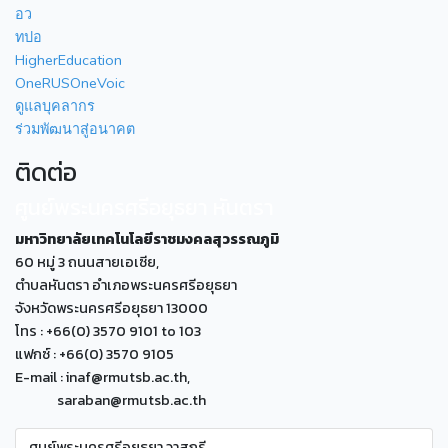
อว
ทปอ
HigherEducation
OneRUSOneVoic
ดูแลบุคลากร
ร่วมพัฒนาสู่อนาคต
ติดต่อ
ศูนย์พระนครศรีอยุธยา หันตรา
มหาวิทยาลัยเทคโนโลยีราชมงคลสุวรรณภูมิ
60 หมู่ 3 ถนนสายเอเซีย,
ตำบลหันตรา อำเภอพระนครศรีอยุธยา
จังหวัดพระนครศรีอยุธยา 13000
โทร : +66(0) 3570 9101 to 103
แฟกซ์ : +66(0) 3570 9105
E-mail : inaf@rmutsb.ac.th,
saraban@rmutsb.ac.th
ศูนย์พระนครศรีอยุธยา วาสุกรี