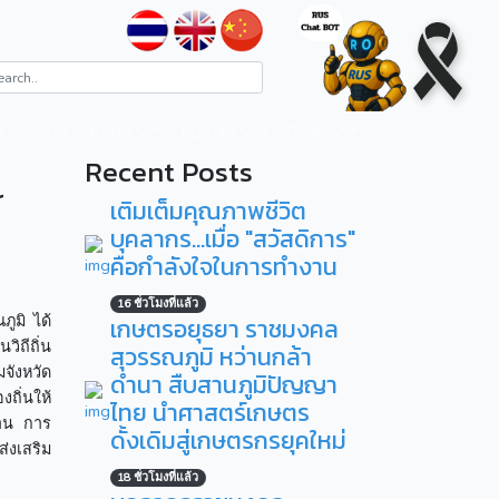
ระบบสารสนเทศ
RUS ITA
ติดต่อ
Recent Posts
r
เติมเต็มคุณภาพชีวิต
บุคลากร...เมื่อ "สวัสดิการ"
คือกำลังใจในการทำงาน
16 ชั่วโมงที่แล้ว
ูมิ ได้
เกษตรอยุธยา ราชมงคล
ิถีถิ่น
สุวรรณภูมิ หว่านกล้า
จังหวัด
ดำนา สืบสานภูมิปัญญา
ถิ่นให้
ไทย นำศาสตร์เกษตร
งาน การ
ดั้งเดิมสู่เกษตรกรยุคใหม่
่งเสริม
18 ชั่วโมงที่แล้ว