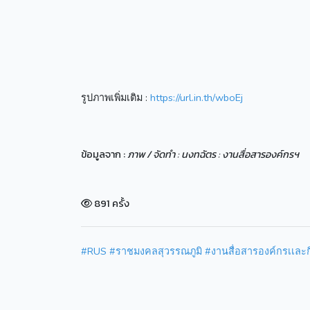
รูปภาพเพิ่มเติม :
https://url.in.th/wboEj
ข้อมูลจาก :
ภาพ / จัดทำ : นงทฉัตร : งานสื่อสารองค์กรฯ
891 ครั้ง
#RUS
#ราชมงคลสุวรรณภูมิ
#งานสื่อสารองค์กรเเละ