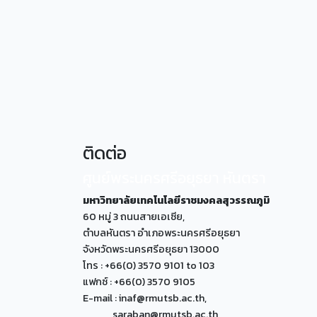
ติดต่อ
ศูนย์พระนครศรีอยุธยา หันตรา
มหาวิทยาลัยเทคโนโลยีราชมงคลสุวรรณภูมิ
60 หมู่ 3 ถนนสายเอเซีย,
ตำบลหันตรา อำเภอพระนครศรีอยุธยา
จังหวัดพระนครศรีอยุธยา 13000
โทร : +66(0) 3570 9101 to 103
แฟกซ์ : +66(0) 3570 9105
E-mail : inaf@rmutsb.ac.th,
saraban@rmutsb.ac.th