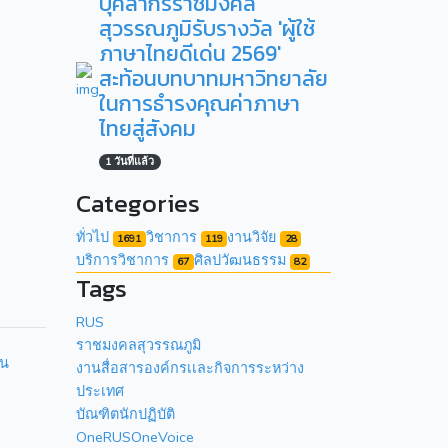
บุคลากรราชมงคล
สุวรรณภูมิรับรางวัล 'ผู้ใช้
ภาษาไทยดีเด่น 2569'
สะท้อนบทบาทมหาวิทยาลัย
ในการธำรงคุณค่าภาษา
ไทยสู่สังคม
1 วันที่แล้ว
Categories
ทั่วไป
วิชาการ
งานวิจัย
1691
119
28
บริการวิชาการ
ศิลปวัฒนธรรม
67
82
Tags
RUS
ราชมงคลสุวรรณภูมิ
่น
งานสื่อสารองค์กรเเละกิจการระหว่าง
ประเทศ
บัณฑิตนักปฏิบัติ
OneRUSOneVoice