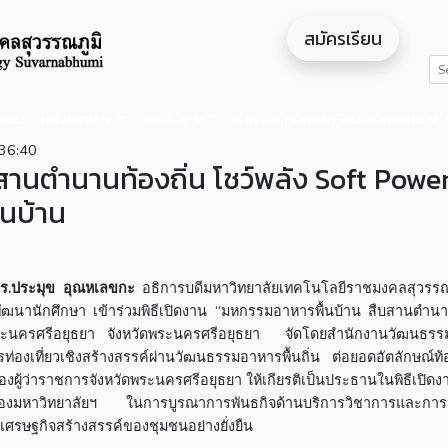
สมัครเรียน
ดสอน
หน่วยงาน
งานวิจัย
สำหรับนักศึกษา/ผู้สนใจศึกษาต่อ
36:40
สานตำนานท้องถิ่น โชว์พลัง Soft Powe
นบ้าน
ร.ประมุข อุณหเลขกะ
อธิการบดีมหาวิทยาลัยเทคโนโลยีราชมงคลสุวรรณภ
ฒนานักศึกษา เข้าร่วมพิธีเปิดงาน “มหกรรมอาหารพื้นบ้าน สืบสานตำนานว
ะนครศรีอยุธยา จังหวัดพระนครศรีอยุธยา จัดโดยสำนักงานวัฒนธรรม
องเที่ยวเชิงสร้างสรรค์ผ่านวัฒนธรรมอาหารพื้นถิ่น ต่อยอดอัตลักษณ์ท้อง
งผู้ว่าราชการจังหวัดพระนครศรีอยุธยา ให้เกียรติเป็นประธานในพิธีเปิด
ำคัญของมหาวิทยาลัยฯ ในการบูรณาการพันธกิจด้านบริการวิชาการและการส
เศรษฐกิจสร้างสรรค์ของชุมชนอย่างยั่งยืน