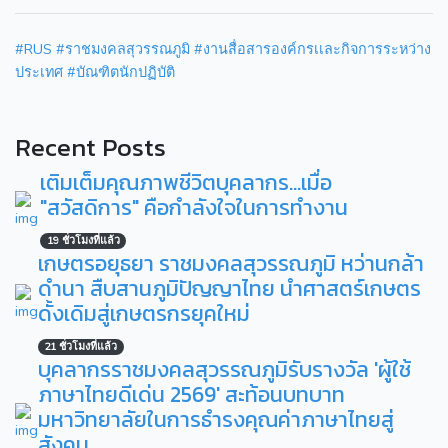
#RUS
#ราชมงคลสุวรรณภูมิ
#งานสื่อสารองค์กรเเละกิจการระหว่าง
ประเทศ
#บัณฑิตนักปฏิบัติ
Recent Posts
เติมเต็มคุณภาพชีวิตบุคลากร...เมื่อ
"สวัสดิการ" คือกำลังใจในการทำงาน
19 ชั่วโมงที่แล้ว
เกษตรอยุธยา ราชมงคลสุวรรณภูมิ หว่านกล้า
ดำนา สืบสานภูมิปัญญาไทย นำศาสตร์เกษตร
ดั้งเดิมสู่เกษตรกรยุคใหม่
21 ชั่วโมงที่แล้ว
บุคลากรราชมงคลสุวรรณภูมิรับรางวัล 'ผู้ใช้
ภาษาไทยดีเด่น 2569' สะท้อนบทบาท
มหาวิทยาลัยในการธำรงคุณค่าภาษาไทยสู่
สังคม