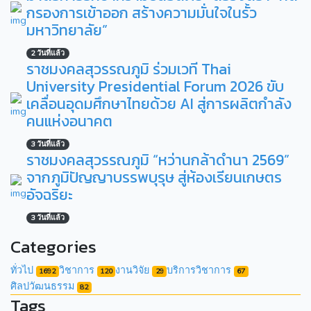
กรองการเข้าออก สร้างความมั่นใจในรั้ว
มหาวิทยาลัย”
2 วันที่แล้ว
ราชมงคลสุวรรณภูมิ ร่วมเวที Thai
University Presidential Forum 2026 ขับ
เคลื่อนอุดมศึกษาไทยด้วย AI สู่การผลิตกำลัง
คนแห่งอนาคต
3 วันที่แล้ว
ราชมงคลสุวรรณภูมิ “หว่านกล้าดำนา 2569”
จากภูมิปัญญาบรรพบุรุษ สู่ห้องเรียนเกษตร
อัจฉริยะ
3 วันที่แล้ว
Categories
ทั่วไป
วิชาการ
งานวิจัย
บริการวิชาการ
1692
120
29
67
ศิลปวัฒนธรรม
82
Tags