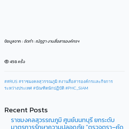
ข้อมูลจาก :
จัดทำ : ณัฎฐา งานสื่อสารองค์กรฯ
458 ครั้ง
##RUS #ราชมงคลสุวรรณภูมิ #งานสื่อสารองค์กรเเละกิจการ
ระหว่างประเทศ #บัณฑิตนักปฏิบัติ #PHC_SIAM
Recent Posts
ราชมงคลสุวรรณภูมิ ศูนย์นนทบุรี ยกระดับ
มาตรการรักษาความปลอดภัย “ตรวจตรา–คัด