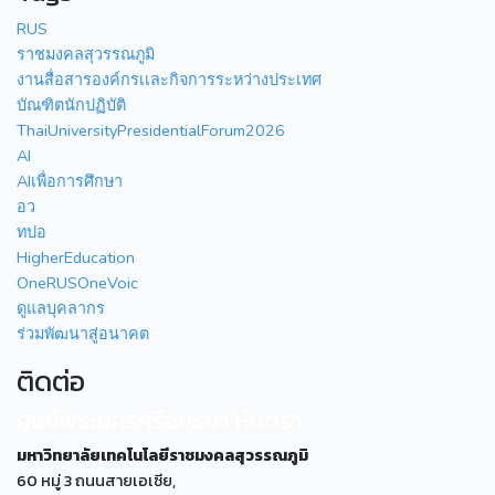
RUS
ราชมงคลสุวรรณภูมิ
งานสื่อสารองค์กรเเละกิจการระหว่างประเทศ
บัณฑิตนักปฏิบัติ
ThaiUniversityPresidentialForum2026
AI
AIเพื่อการศึกษา
อว
ทปอ
HigherEducation
OneRUSOneVoic
ดูแลบุคลากร
ร่วมพัฒนาสู่อนาคต
ติดต่อ
ศูนย์พระนครศรีอยุธยา หันตรา
มหาวิทยาลัยเทคโนโลยีราชมงคลสุวรรณภูมิ
60 หมู่ 3 ถนนสายเอเซีย,