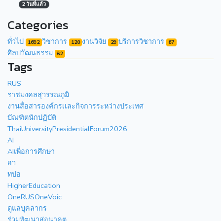
2 วันที่แล้ว
Categories
ทั่วไป
วิชาการ
งานวิจัย
บริการวิชาการ
1692
120
29
67
ศิลปวัฒนธรรม
82
Tags
RUS
ราชมงคลสุวรรณภูมิ
งานสื่อสารองค์กรเเละกิจการระหว่างประเทศ
บัณฑิตนักปฏิบัติ
ThaiUniversityPresidentialForum2026
AI
AIเพื่อการศึกษา
อว
ทปอ
HigherEducation
OneRUSOneVoic
ดูแลบุคลากร
ร่วมพัฒนาสู่อนาคต