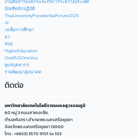
งานสื่อสารองค์กรเเละกิจการระหว่างประเทศ
บัณฑิตนักปฏิบัติ
ThaiUniversityPresidentialForum2026
AI
AIเพื่อการศึกษา
อว
ทปอ
HigherEducation
OneRUSOneVoic
ดูแลบุคลากร
ร่วมพัฒนาสู่อนาคต
ติดต่อ
ศูนย์พระนครศรีอยุธยา หันตรา
มหาวิทยาลัยเทคโนโลยีราชมงคลสุวรรณภูมิ
60 หมู่ 3 ถนนสายเอเซีย,
ตำบลหันตรา อำเภอพระนครศรีอยุธยา
จังหวัดพระนครศรีอยุธยา 13000
โทร : +66(0) 3570 9101 to 103