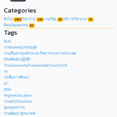
Categories
ทั่วไป
วิชาการ
งานวิจัย
บริการวิชาการ
1692
120
29
67
ศิลปวัฒนธรรม
82
Tags
RUS
ราชมงคลสุวรรณภูมิ
งานสื่อสารองค์กรเเละกิจการระหว่างประเทศ
บัณฑิตนักปฏิบัติ
ThaiUniversityPresidentialForum2026
AI
AIเพื่อการศึกษา
อว
ทปอ
HigherEducation
OneRUSOneVoic
ดูแลบุคลากร
ร่วมพัฒนาสู่อนาคต