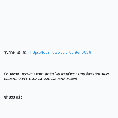
รูปภาพเพิ่มเติม :
https://fea.rmutsb.ac.th/content/836
ข้อมูลจาก :
กราฟิก / ภาพ : สิทธิณีพร ผ่านสำแดง มทร.อีสาน วิทยาเขต
ขอนแก่น จัดทำ : นางสาวดารุณี เวียงแกสินทรัพย์
393 ครั้ง