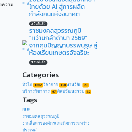
้างความ
ไทยด้วย AI สู่การผลิต
กำลังคนแห่งอนาคต
2 วันที่แล้ว
ราชมงคลสุวรรณภูมิ
“หว่านกล้าดำนา 2569”
จากภูมิปัญญาบรรพบุรุษ สู่
ห้องเรียนเกษตรอัจฉริยะ
3 วันที่แล้ว
Categories
ทั่วไป
วิชาการ
งานวิจัย
1692
120
29
บริการวิชาการ
ศิลปวัฒนธรรม
67
82
Tags
RUS
ราชมงคลสุวรรณภูมิ
งานสื่อสารองค์กรเเละกิจการระหว่าง
ประเทศ