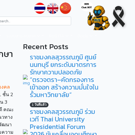
ระบบสารสนเทศ
RUS ITA
ติดต่อ
Recent Posts
ึกษา
ราชมงคลสุวรรณภูมิ ศูนย์
นนทบุรี ยกระดับมาตรการ
รักษาความปลอดภัย
“ตรวจตรา–คัดกรองการ
เข้าออก สร้างความมั่นใจใน
มงคล
รั้วมหาวิทยาลัย”
ชั้น 2
้น 3
1 วันที่แล้ว
ี คณะ
ราชมงคลสุวรรณภูมิ ร่วม
แนวทาง
เวที Thai University
รพัฒนา
Presidential Forum
ียมความ
2026 ขับเคลื่อนอุดมศึกษา