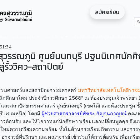
สมัครเรียน
ดสอน
หน่วยงาน
งานวิจัย
สำหรับนักศึกษา/ผู้สนใจศึกษาต่อ
51:34
วรรณภูมิ ศูนย์นนทบุรี ปฐมนิเทศนักศ
่รั้ววิศว-สถาปัตย์
ศวกรรมศาสตร์และสถาปัตยกรรมศาสตร์
มหาวิทยาลัยเทคโนโลยีราช
นักศึกษาใหม่ ประจำปีการศึกษา 2568" ณ ห้องประชุมเจ้าพระยา 1 
สถาปัตยกรรมศาสตร์ ศูนย์นนทบุรี (เขตใต้) และห้องประชุม ชั
รี (เขตเหนือ) โดยมี
ผู้ช่วยศาสตราจารย์พัชระ กัญจนกาญจน์
คณบด
วต้อนรับ และให้โอวาทแก่นักศึกษา พร้อมแลกเปลี่ยนพูดคุย ถึง
ึกษาใหม่ควรเตรียมความพร้อม ทั้งในด้านการเรียน กิจกรรม และกา
า อาจารย์ที่ปรึกษา และคณาจารย์ เข้าร่วมให้การต้อนรับ เพื่อเตร