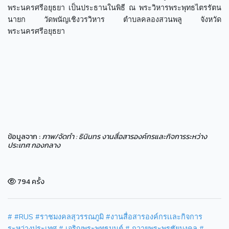
พระนครศรีอยุธยา เป็นประธานในพิธี ณ พระวิหารพระพุทธไตรรัตน
นายก วัดพนัญเชิงวรวิหาร ตำบลคลองสวนพลู จังหวัด
พระนครศรีอยุธยา
ข้อมูลจาก :
ภาพ/จัดทำ : ธินินทร งานสื่อสารองค์กรและกิจการระหว่าง
ประเทศ กองกลาง
794 ครั้ง
#
#RUS
#ราชมงคลสุวรรณภูมิ
#งานสื่อสารองค์กรเเละกิจการ
ระหว่างประเทศ
# เจริญพระพุทธมนต์
# ถวายพระพรชัยมงคล
#