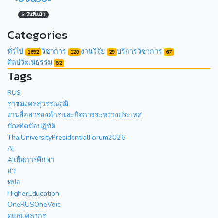
3 วันที่แล้ว
Categories
ทั่วไป
วิชาการ
งานวิจัย
บริการวิชาการ
1692
120
29
67
ศิลปวัฒนธรรม
82
Tags
RUS
ราชมงคลสุวรรณภูมิ
งานสื่อสารองค์กรเเละกิจการระหว่างประเทศ
บัณฑิตนักปฏิบัติ
ThaiUniversityPresidentialForum2026
AI
AIเพื่อการศึกษา
อว
ทปอ
HigherEducation
OneRUSOneVoic
ดูแลบุคลากร