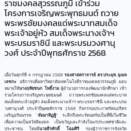
ราชมงคลสุวรรณภูมิ เข้าร่วม
โครงการเจริญพระพุทธมนต์ ถวาย
พระพรชัยมงคลแด่พระบาทสมเด็จ
พระเจ้าอยู่หัว สมเด็จพระนางเจ้าฯ
พระบรมราชินี และพระบรมวงศานุ
วงศ์ ประจำปีพุทธศักราช 2568
เมื่อวันศุกร์ที่ 4 กรกฎาคม 2568
รองศาสตราจารย์ ดร.ประมุข อุณห
เลขกะ
อธิการบดีมหาวิทยาลัยเทคโนโลยีราชมงคลสุวรรณภูมิ
มอบ
หมายให้
นางฤทัยชนก โพธิ์งาม
ผู้อำนวยการกองพัฒนานักศึกษา เข้า
ร่วมโครงการเจริญพระพุทธมนต์ ถวายพระพรชัยมงคลแด่พระบาท
สมเด็จพระเจ้าอยู่หัว สมเด็จพระนางเจ้าฯ พระบรมราชินี และพระบรม
วงศานุวงศ์ ประจำปีพุทธศักราช 2568 กิจกรรมประกาศรัตนปริตร
เจริญอริยมรรค “
สัมมาทิฏฐิ
” ระลึกถึงพระรัตนตรัยเป็นที่พึ่งในชีวิต
เพื่อความเป็นสวัสดิมงคล เป็นขวัญและกำลังใจแก่ประเทศชาติและ
ประชาชน โดยมี
นายธีรศักดิ์ โฉมศิริ
รองผู้ว่าราชการจังหวัด