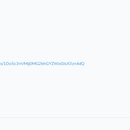
folders/1Do5c3nVMJj0MG2bhGYZWzi0JsX3zn4dQ