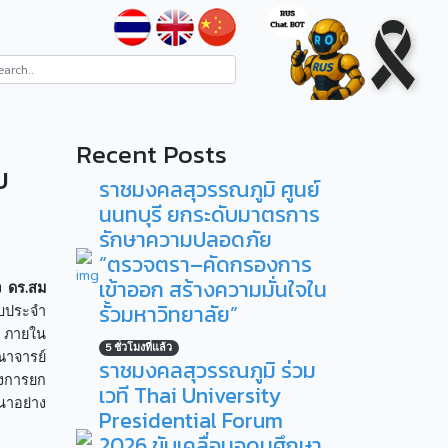
ระบบสารสนเทศ
RUS ITA
ติดต่อ
Recent Posts
บ
ราชมงคลสุวรรณภูมิ ศูนย์
นนทบุรี ยกระดับมาตรการ
รักษาความปลอดภัย
“ตรวจตรา–คัดกรองการ
เข้าออก สร้างความมั่นใจใน
อง
ดร.สม
รั้วมหาวิทยาลัย”
บประจำ
ง ภายใน
5 ชั่วโมงที่แล้ว
ณาจารย์
ราชมงคลสุวรรณภูมิ ร่วม
องการยก
เวที Thai University
นาอย่าง
Presidential Forum
2026 ขับเคลื่อนอุดมศึกษา