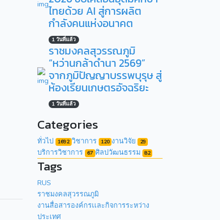
ไทยด้วย AI สู่การผลิต
กำลังคนแห่งอนาคต
1 วันที่แล้ว
ราชมงคลสุวรรณภูมิ
“หว่านกล้าดำนา 2569”
จากภูมิปัญญาบรรพบุรุษ สู่
ห้องเรียนเกษตรอัจฉริยะ
1 วันที่แล้ว
Categories
ทั่วไป
วิชาการ
งานวิจัย
1692
120
29
บริการวิชาการ
ศิลปวัฒนธรรม
67
82
Tags
RUS
ราชมงคลสุวรรณภูมิ
งานสื่อสารองค์กรเเละกิจการระหว่าง
ประเทศ