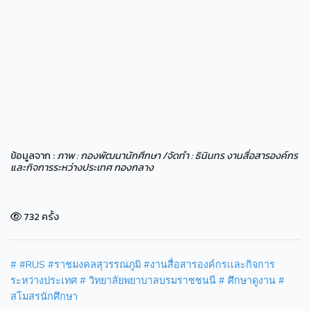
ข้อมูลจาก :
ภาพ : กองพัฒนานักศึกษา /จัดทำ : ธินินทร งานสื่อสารองค์กร
และกิจการระหว่างประเทศ กองกลาง
732 ครั้ง
#
#RUS
#ราชมงคลสุวรรณภูมิ
#งานสื่อสารองค์กรเเละกิจการ
ระหว่างประเทศ
# วิทยาลัยพยาบาลบรมราชชนนี
# ศึกษาดูงาน
#
สโมสรนักศึกษา