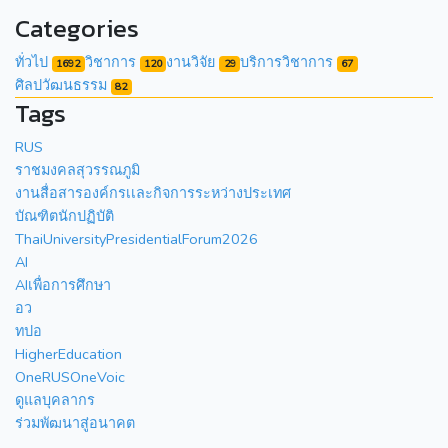
Categories
ทั่วไป
วิชาการ
งานวิจัย
บริการวิชาการ
1692
120
29
67
ศิลปวัฒนธรรม
82
Tags
RUS
ราชมงคลสุวรรณภูมิ
งานสื่อสารองค์กรเเละกิจการระหว่างประเทศ
บัณฑิตนักปฏิบัติ
ThaiUniversityPresidentialForum2026
AI
AIเพื่อการศึกษา
อว
ทปอ
HigherEducation
OneRUSOneVoic
ดูแลบุคลากร
ร่วมพัฒนาสู่อนาคต