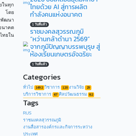
ายในทุก
ไทยด้วย AI สู่การผลิต
ิง โดย
กำลังคนแห่งอนาคต
ละพัฒนา
1 วันที่แล้ว
นอนาคต
ราชมงคลสุวรรณภูมิ
จไทยใน
“หว่านกล้าดำนา 2569”
จากภูมิปัญญาบรรพบุรุษ สู่
ห้องเรียนเกษตรอัจฉริยะ
1 วันที่แล้ว
Categories
ทั่วไป
วิชาการ
งานวิจัย
1692
120
29
บริการวิชาการ
ศิลปวัฒนธรรม
67
82
Tags
RUS
ราชมงคลสุวรรณภูมิ
งานสื่อสารองค์กรเเละกิจการระหว่าง
ประเทศ