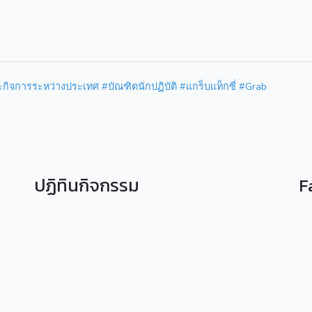
ิจการระหว่างประเทศ #บัณฑิตนักปฏิบัติ #แกร็บแท็กซี่ #Grab
ปฏิทินกิจกรรม
F