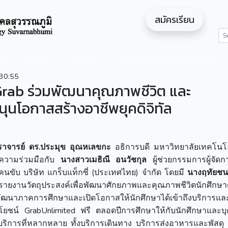
สมัครเรียน
ดสอน
หน่วยงาน
งานวิจัย
สำหรับนักศึกษา/ผู้สนใจศึกษาต่อ
30:55
Grab ร่วมพัฒนาคุณภาพชีวิต และ
ุนโอกาสสร้างอาชีพยุคดิจิทัล
าจารย์ ดร.ประมุข อุณหเลขกะ
อธิการบดี มหาวิทยาลัยเทคโนโ
ความร่วมมือกับ
นางสาวเมธิณี อนวัชกุล
ผู้ช่วยกรรมการผู้จัด
ขับ บริษัท แกร็บแท็กซี่ (ประเทศไทย) จำกัด โดยมี
นางฤทัยชนก
งานวัตถุประสงค์เพื่อพัฒนาศักยภาพและคุณภาพชีวิตนักศึกษา
พัฒนาภาคการศึกษาและเปิดโอกาสให้นักศึกษาได้เข้าถึงบริการแล
ประโยชน์ GrabUnlimited ฟรี ตลอดปีการศึกษาให้กับนักศึกษาและบ
บริการที่หลากหลาย ทั้งบริการเดินทาง บริการส่งอาหารและพัสดุ 