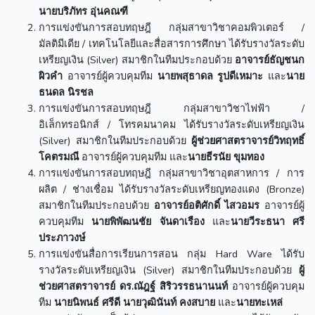
นายบริภัทร อุ่นคณฑี
การแข่งขันการสอบทฤษฎี กลุ่มสาขาวิชาคอมพิวเตอร์ /
มัลติมีเดีย / เทคโนโลยีและสื่อสารการศึกษา ได้รับรางวัลระดับ
เหรียญเงิน (Silver) สมาชิกในทีมประกอบด้วย
อาจารย์ธัญชนก
ผิวคำ
อาจารย์ผู้ควบคุมทีม
นายพสุธาดล รูปดีเหมาะ
และ
นาย
ธนดล นิรชล
การแข่งขันการสอบทฤษฎี กลุ่มสาขาวิชาไฟฟ้า /
อิเล็กทรอนิกส์ / โทรคมนาคม ได้รับรางวัลระดับเหรียญเงิน
(Silver) สมาชิกในทีมประกอบด้วย
ผู้ช่วยศาสตราจารย์วิทฤทธิ์
โคตรมณี
อาจารย์ผู้ควบคุมทีม และ
นายธีรนัย ขุมทอง
การแข่งขันการสอบทฤษฎี กลุ่มสาขาวิชาอุตสาหการ / การ
ผลิต / ช่างเชื่อม ได้รับรางวัลระดับเหรียญทองแดง (Bronze)
สมาชิกในทีมประกอบด้วย
อาจารย์อติศักดิ์ ไสวอมร
อาจารย์ผู้
ควบคุมทีม
นายพิพัฒนชัย จันดาเรือง
และ
นายวีระธนา ศรี
ประภาวงษ์
การแข่งขันสื่อการเรียนการสอน กลุ่ม Hard Ware ได้รับ
รางวัลระดับเหรียญเงิน (Silver) สมาชิกในทีมประกอบด้วย
ผู้
ช่วยศาสตราจารย์ ดร.ณัฎฐ์ สิริวรรธนานนท์
อาจารย์ผู้ควบคุม
ทีม
นายนิพนธ์ ศรีดี นายวุฒินันท์ คงสบาย
และ
นายทะเหล่