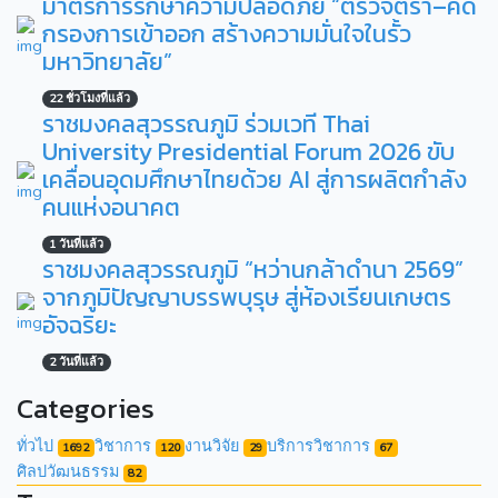
มาตรการรักษาความปลอดภัย “ตรวจตรา–คัด
กรองการเข้าออก สร้างความมั่นใจในรั้ว
มหาวิทยาลัย”
22 ชั่วโมงที่แล้ว
ราชมงคลสุวรรณภูมิ ร่วมเวที Thai
University Presidential Forum 2026 ขับ
เคลื่อนอุดมศึกษาไทยด้วย AI สู่การผลิตกำลัง
คนแห่งอนาคต
1 วันที่แล้ว
ราชมงคลสุวรรณภูมิ “หว่านกล้าดำนา 2569”
จากภูมิปัญญาบรรพบุรุษ สู่ห้องเรียนเกษตร
อัจฉริยะ
2 วันที่แล้ว
Categories
ทั่วไป
วิชาการ
งานวิจัย
บริการวิชาการ
1692
120
29
67
ศิลปวัฒนธรรม
82