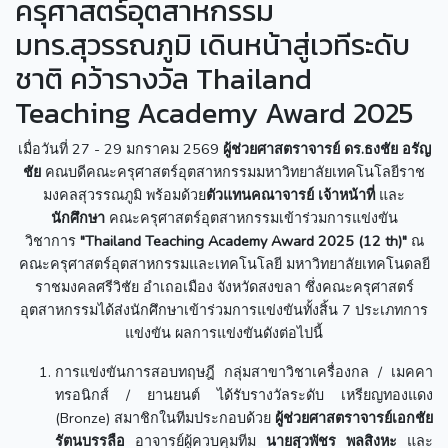
ครุศาสตร์อุตสาหกรรม
มทร.สุวรรณภูมิ เดินหน้าสู่เวทีระดับ
ชาติ คว้ารางวัล Thailand
Teaching Academy Award 2025
เมื่อวันที่ 27 - 29 มกราคม 2569
ผู้ช่วยศาสตราจารย์ ดร.ธงชัย อรัญ
ชัย
คณบดีคณะครุศาสตร์อุตสาหกรรมมหาวิทยาลัยเทคโนโลยีราช
มงคลสุวรรณภูมิ พร้อมด้วย
ตัวแทนคณาจารย์
เจ้าหน้าที่
และ
นักศึกษา
คณะครุศาสตร์อุตสาหกรรมเข้าร่วมการแข่งขัน
วิชาการ
"Thailand Teaching Academy Award 2025 (12 th)"
ณ
คณะครุศาสตร์อุตสาหกรรมและเทคโนโลยี มหาวิทยาลัยเทคโนดลยี
ราชมงคลศรีวิชัย อำเถอเมือง จังหวัดสงขลา ซึ่งคณะครุศาสตร์
อุตสาหกรรมได้ส่งนักศึกษาเข้าร่วมการแข่งขันทั้งสิ้น 7 ประเภทการ
แข่งขัน ผลการแข่งขันดังต่อไปนี้
การแข่งขันการสอบทฤษฎี กลุ่มสาขาวิชาเครื่องกล / เมคคา
ทรอนิกส์ / ยานยนต์ ได้รับรางวัลระดับ เหรียญทองแดง
(Bronze) สมาชิกในทีมประกอบด้วย
ผู้ช่วยศาสตราจารย์เอกชัย
รัตนบรรลือ
อาจารย์ผู้ควบคุมทีม
นายสุวพัชร พลสิงหะ
และ