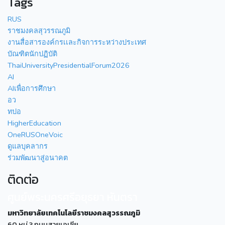
Tags
RUS
ราชมงคลสุวรรณภูมิ
งานสื่อสารองค์กรเเละกิจการระหว่างประเทศ
บัณฑิตนักปฏิบัติ
ThaiUniversityPresidentialForum2026
AI
AIเพื่อการศึกษา
อว
ทปอ
HigherEducation
OneRUSOneVoic
ดูแลบุคลากร
ร่วมพัฒนาสู่อนาคต
ติดต่อ
ศูนย์พระนครศรีอยุธยา หันตรา
มหาวิทยาลัยเทคโนโลยีราชมงคลสุวรรณภูมิ
60 หมู่ 3 ถนนสายเอเซีย,