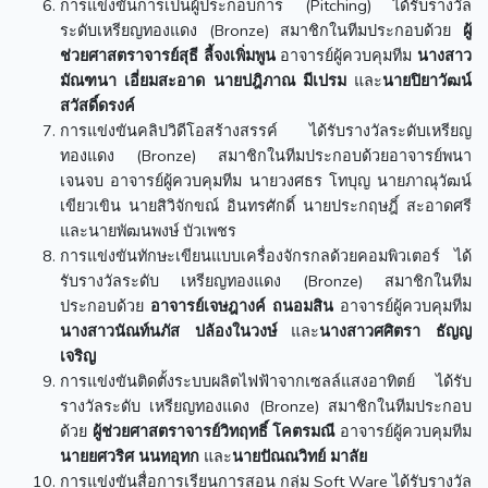
การแข่งขันการเป็นผู้ประกอบการ (Pitching) ได้รับรางวัล
ระดับเหรียญทองแดง (Bronze) สมาชิกในทีมประกอบด้วย
ผู้
ช่วยศาสตราจารย์สุธี ลี้จงเพิ่มพูน
อาจารย์ผู้ควบคุมทีม
นางสาว
มัณฑนา เอี่ยมสะอาด
นายปฎิภาณ มีเปรม
และ
นายปิยาวัฒน์
สวัสดิ์ดรงค์
การแข่งขันคลิปวิดีโอสร้างสรรค์ ได้รับรางวัลระดับเหรียญ
ทองแดง (Bronze) สมาชิกในทีมประกอบด้วยอาจารย์พนา
เจนจบ อาจารย์ผู้ควบคุมทีม นายวงศธร โทบุญ นายภาณุวัฒน์
เขียวเขิน นายสิวิจักขณ์ อินทรศักดิ์ นายประกฤษฎิ์ สะอาดศรี
และนายพัฒนพงษ์ บัวเพชร
การแข่งขันทักษะเขียนแบบเครื่องจักรกลด้วยคอมพิวเตอร์ ได้
รับรางวัลระดับ เหรียญทองแดง (Bronze) สมาชิกในทีม
ประกอบด้วย
อาจารย์เจษฎางค์ ถนอมสิน
อาจารย์ผู้ควบคุมทีม
นางสาวนัณท์นภัส ปล้องในวงษ์
และ
นางสาวศศิตรา ธัญญ
เจริญ
การแข่งขันติดตั้งระบบผลิตไฟฟ้าจากเซลล์แสงอาทิตย์ ได้รับ
รางวัลระดับ เหรียญทองแดง (Bronze) สมาชิกในทีมประกอบ
ด้วย
ผู้ช่วยศาสตราจารย์วิทฤทธิ์ โคตรมณี
อาจารย์ผู้ควบคุมทีม
นายยศวริศ นนทอุทก
และ
นายปัณณวิทย์ มาลัย
การแข่งขันสื่อการเรียนการสอน กลุ่ม Soft Ware ได้รับรางวัล