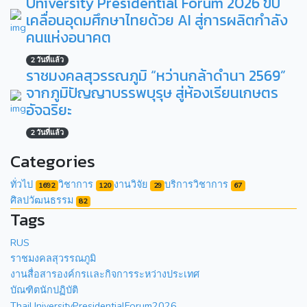
University Presidential Forum 2026 ขับ
เคลื่อนอุดมศึกษาไทยด้วย AI สู่การผลิตกำลัง
คนแห่งอนาคต
2 วันที่แล้ว
ราชมงคลสุวรรณภูมิ “หว่านกล้าดำนา 2569”
จากภูมิปัญญาบรรพบุรุษ สู่ห้องเรียนเกษตร
อัจฉริยะ
2 วันที่แล้ว
Categories
ทั่วไป
วิชาการ
งานวิจัย
บริการวิชาการ
1692
120
29
67
ศิลปวัฒนธรรม
82
Tags
RUS
ราชมงคลสุวรรณภูมิ
งานสื่อสารองค์กรเเละกิจการระหว่างประเทศ
บัณฑิตนักปฏิบัติ
ThaiUniversityPresidentialForum2026