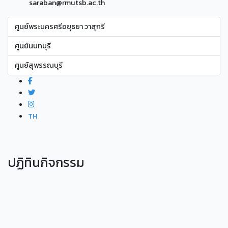
saraban@rmutsb.ac.th
ศูนย์พระนครศรีอยุธยา วาสุกรี
ศูนย์นนทบุรี
ศูนย์สุพรรณบุรี
TH
ปฏิทินกิจกรรม