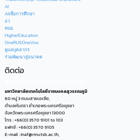
AI
AIเพื่อการศึกษา
อว
ทปอ
HigherEducation
OneRUSOneVoic
ดูแลบุคลากร
ร่วมพัฒนาสู่อนาคต
ติดต่อ
ศูนย์พระนครศรีอยุธยา หันตรา
มหาวิทยาลัยเทคโนโลยีราชมงคลสุวรรณภูมิ
60 หมู่ 3 ถนนสายเอเซีย,
ตำบลหันตรา อำเภอพระนครศรีอยุธยา
จังหวัดพระนครศรีอยุธยา 13000
โทร : +66(0) 3570 9101 to 103
แฟกซ์ : +66(0) 3570 9105
E-mail : inaf@rmutsb.ac.th,