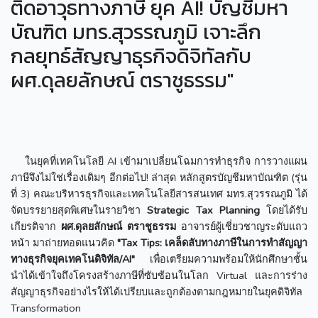
ติดอาวุธทางภาษี ยุค AI! บัญชีมหา
บัณฑิต มทร.สุวรรณภูมิ เจาะลึก
กลยุทธ์สัญญาธุรกิจดิจิทัลกับ
ผศ.ดุลยลักษณ์ ตราชูธรรม"
ในยุคที่เทคโนโลยี AI เข้ามาเปลี่ยนโฉมการทำธุรกิจ การวางแผน
ภาษีจึงไม่ใช่เรื่องเดิมๆ อีกต่อไป! ล่าสุด หลักสูตรบัญชีมหาบัณฑิต (รุ่น
ที่ 3) คณะบริหารธุรกิจและเทคโนโลยีสารสนเทศ มทร.สุวรรณภูมิ ได้
จัดบรรยายสุดพิเศษในรายวิชา
Strategic Tax Planning
โดยได้รับ
เกียรติจาก
ผศ.ดุลยลักษณ์ ตราชูธรรม
อาจารย์ผู้เชี่ยวชาญระดับแถว
หน้า มาถ่ายทอดแนวคิด
"Tax Tips: เคล็ดลับทางภาษีในการทำสัญญา
ทางธุรกิจยุคเทคโนดิจิทัล/AI"
เพื่อเตรียมความพร้อมให้นักศึกษาชั้น
นำได้เข้าใจถึงโครงสร้างภาษีที่ซับซ้อนในโลก Virtual และการร่าง
สัญญาธุรกิจอย่างไรให้ได้เปรียบและถูกต้องตามกฎหมายในยุคดิจิทัล
Transformation