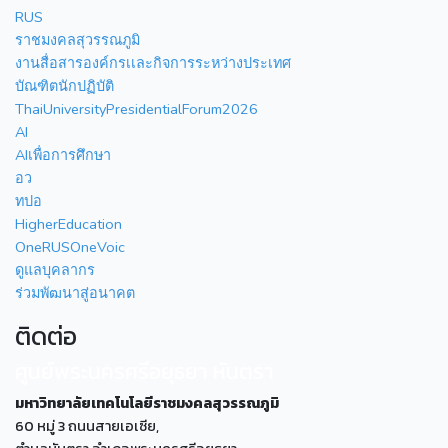
RUS
ราชมงคลสุวรรณภูมิ
งานสื่อสารองค์กรเเละกิจการระหว่างประเทศ
บัณฑิตนักปฏิบัติ
ThaiUniversityPresidentialForum2026
AI
AIเพื่อการศึกษา
อว
ทปอ
HigherEducation
OneRUSOneVoic
ดูแลบุคลากร
ร่วมพัฒนาสู่อนาคต
ติดต่อ
ศูนย์พระนครศรีอยุธยา หันตรา
มหาวิทยาลัยเทคโนโลยีราชมงคลสุวรรณภูมิ
60 หมู่ 3 ถนนสายเอเซีย,