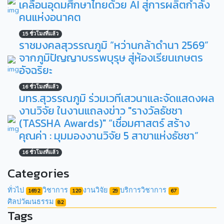
เคลื่อนอุดมศึกษาไทยด้วย AI สู่การผลิตกำลัง
คนแห่งอนาคต
15 ชั่วโมงที่แล้ว
ราชมงคลสุวรรณภูมิ “หว่านกล้าดำนา 2569”
จากภูมิปัญญาบรรพบุรุษ สู่ห้องเรียนเกษตร
อัจฉริยะ
16 ชั่วโมงที่แล้ว
มทร.สุวรรณภูมิ ร่วมเวทีเสวนาและจัดแสดงผล
งานวิจัย ในงานแถลงข่าว "รางวัลธัชชา
(TASSHA Awards)" “เชื่อมศาสตร์ สร้าง
คุณค่า : มุมมองงานวิจัย 5 สาขาแห่งธัชชา”
16 ชั่วโมงที่แล้ว
Categories
ทั่วไป
วิชาการ
งานวิจัย
บริการวิชาการ
1692
120
29
67
ศิลปวัฒนธรรม
82
Tags