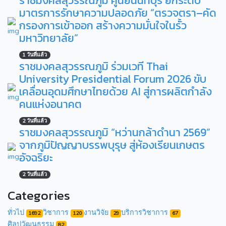
ราชมงคลสุวรรณภูมิ ศูนย์นนทบุรี ยกระดับ
มาตรการรักษาความปลอดภัย “ตรวจตรา–คัด
กรองการเข้าออก สร้างความมั่นใจในรั้ว
มหาวิทยาลัย”
1 วันที่แล้ว
ราชมงคลสุวรรณภูมิ ร่วมเวที Thai
University Presidential Forum 2026 ขับ
เคลื่อนอุดมศึกษาไทยด้วย AI สู่การผลิตกำลัง
คนแห่งอนาคต
2 วันที่แล้ว
ราชมงคลสุวรรณภูมิ “หว่านกล้าดำนา 2569”
จากภูมิปัญญาบรรพบุรุษ สู่ห้องเรียนเกษตร
อัจฉริยะ
2 วันที่แล้ว
Categories
ทั่วไป
วิชาการ
งานวิจัย
บริการวิชาการ
1692
120
29
67
ศิลปวัฒนธรรม
82