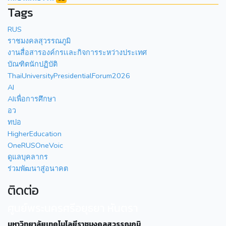
Tags
RUS
ราชมงคลสุวรรณภูมิ
งานสื่อสารองค์กรเเละกิจการระหว่างประเทศ
บัณฑิตนักปฏิบัติ
ThaiUniversityPresidentialForum2026
AI
AIเพื่อการศึกษา
อว
ทปอ
HigherEducation
OneRUSOneVoic
ดูแลบุคลากร
ร่วมพัฒนาสู่อนาคต
ติดต่อ
ศูนย์พระนครศรีอยุธยา หันตรา
มหาวิทยาลัยเทคโนโลยีราชมงคลสุวรรณภูมิ