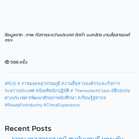
ข้อมูลจาก :
ภาพ: กิจการระหว่างประเทศ จัดทำ: นงทฉัตร งานสื่อสารองค์
กรฯ
588 ครั้ง
#RUS
# ราชมงคลสุวรรณภูมิ
#งานสื่อสารองค์กรเเละกิจการ
ระหว่างประเทศ
#บัณฑิตนักปฏิบัติ
# ThermotechClass #ฝึกอบรม
ต่างประเทศ #พัฒนาศักยภาพนักศึกษา
#เรียนรู้สู่สากล
#ReadyForIndustry
#ChinaExperience
Recent Posts